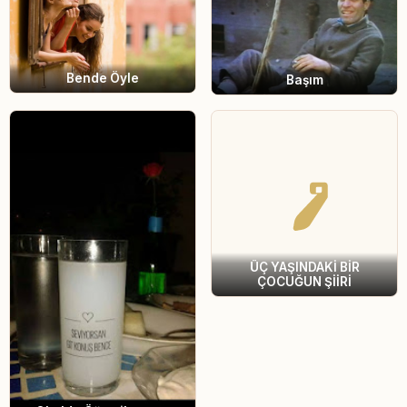
Bende Öyle
Başım
ÜÇ YAŞINDAKİ BİR
ÇOCUĞUN ŞİİRİ