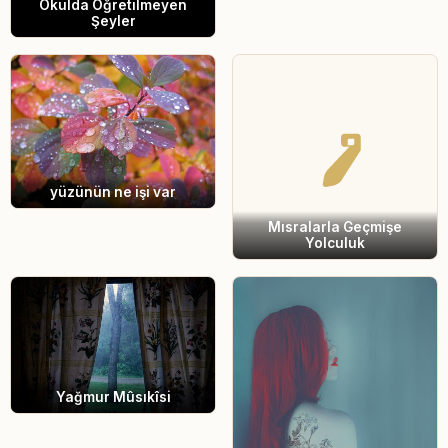
Okulda Öğretilmeyen
Şeyler
yüzünün ne işi var
Mısralarla Geçmişe
Yolculuk
Yağmur Mûsıkîsi