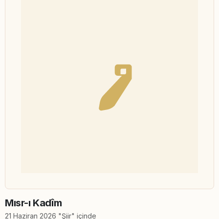
Mısr-ı Kadîm
21 Haziran 2026 "Şiir" içinde