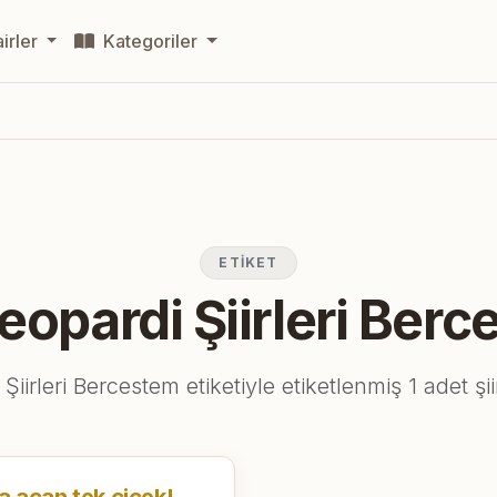
irler
Kategoriler
ETIKET
opardi Şiirleri Ber
Şiirleri Bercestem etiketiyle etiketlenmiş 1 adet şi
 açan tek çiçek!