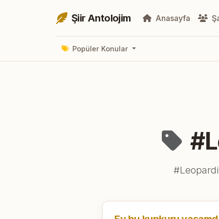
Şiir Antolojim
Anasayfa
Şa
Popüler Konular
#Le
#Leopardi 
Ey bu kupkuru yaşamda