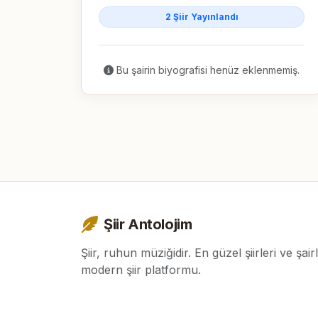
2 Şiir Yayınlandı
Bu şairin biyografisi henüz eklenmemiş.
Şiir Antolojim
Şiir, ruhun müziğidir. En güzel şiirleri ve şair
modern şiir platformu.