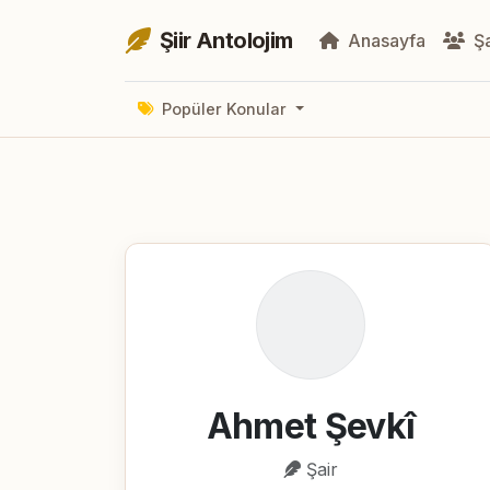
Şiir Antolojim
Anasayfa
Şa
Popüler Konular
Ahmet Şevkî
Şair