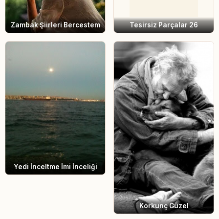
Tesirsiz Parçalar 26
Zambak Şiirleri Bercestem
Yedi İnceltme İmi İnceliği
Korkunç Güzel