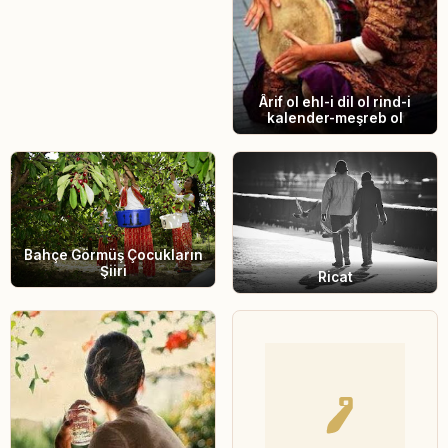
Ârif ol ehl-i dil ol rind-i
kalender-meşreb ol
Bahçe Görmüş Çocukların
Şiiri
Ricat