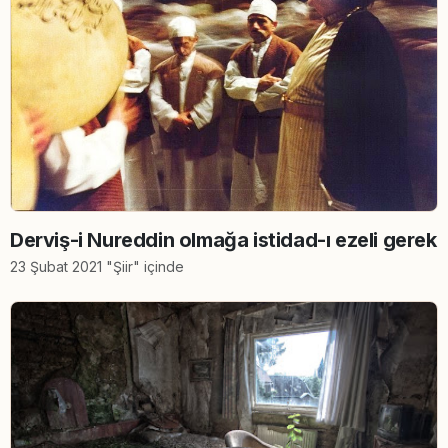
Derviş-i Nureddin olmağa istidad-ı ezeli gerek
23 Şubat 2021 "Şiir" içinde