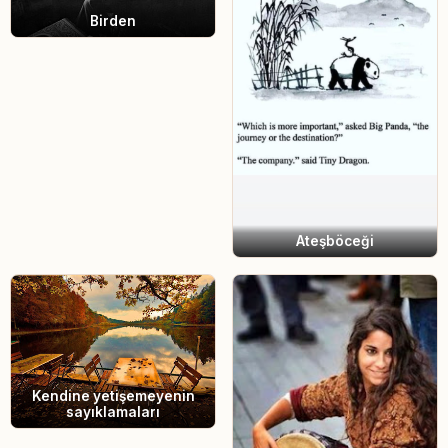
Birden
Ateşböceği
Kendine yetişemeyenin
sayıklamaları