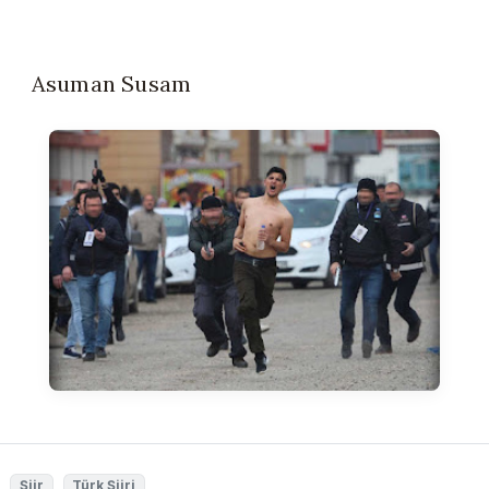
Asuman Susam
Şiir
Türk Şiiri