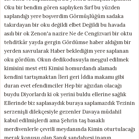
Oku bir bendim gören saplıyken Sırf bu yüzden
saplandığı yere boşverdim Görmüşlüğüm sadaka
takırdayan bir oku değildi elbet Değildi bu havada
asılı bir ok Zenon'a nazire Ne de Cengizvari bir oktu
tehditkâr yayda gergin Gördümse haber aldığım bir
yerden savrularak Haber beklediğim yere saplanan
oku gördüm. Okun dedikodusuyla meşgul edilmek
kimisini mest etti Kimisi homurdandı alamadı
kendini tartışmaktan İleri geri İddia makamı gibi
duran evet efendimciler Hep bir ağızdan olacağı
buydu Diyorlardı ki ok yerini buldu ellerine sağlık
Ellerinde biz saplasaydık buraya saplamazdık Tezinin
serzenişli dilekçesiyle gezenler Davaya müdahil
kabul edilmişlerdi ama Şehrin taş basaklı
merdivenlerle çevrili meydanında Kimin oturtulacağı
merak konusu olan Sanık sandalyesi inanın