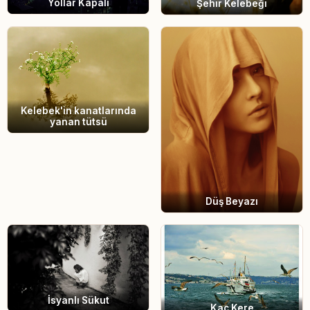
Yollar Kapalı
Şehir Kelebeği
Kelebek'in kanatlarında
yanan tütsü
Düş Beyazı
İsyanlı Sükut
Kaç Kere