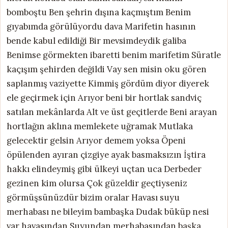
bomboştu Ben şehrin dışına kaçmıştım Benim
gıyabımda görülüyordu dava Marifetin hasının
bende kabul edildiği Bir mevsimdeydik galiba
Benimse görmekten ibaretti benim marifetim Süratle
kaçışım şehirden değildi Vay sen misin oku gören
saplanmış vaziyette Kimmiş gördüm diyor diyerek
ele geçirmek için Arıyor beni bir hortlak sandviç
satılan mekânlarda Alt ve üst geçitlerde Beni arayan
hortlağın aklına memlekete uğramak Mutlaka
gelecektir gelsin Arıyor demem yoksa Öpeni
öpülenden ayıran çizgiye ayak basmaksızın İştira
hakkı elindeymiş gibi ülkeyi uçtan uca Derbeder
gezinen kim olursa Çok güzeldir geçtiyseniz
görmüşsünüzdür bizim oralar Havası suyu
merhabası ne bileyim bambaşka Dudak büküp nesi
var havasından Suyundan merhabasından başka