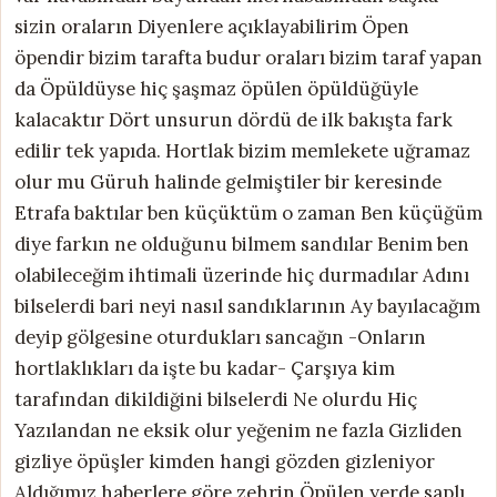
sizin oraların Diyenlere açıklayabilirim Öpen
öpendir bizim tarafta budur oraları bizim taraf yapan
da Öpüldüyse hiç şaşmaz öpülen öpüldüğüyle
kalacaktır Dört unsurun dördü de ilk bakışta fark
edilir tek yapıda. Hortlak bizim memlekete uğramaz
olur mu Güruh halinde gelmiştiler bir keresinde
Etrafa baktılar ben küçüktüm o zaman Ben küçüğüm
diye farkın ne olduğunu bilmem sandılar Benim ben
olabileceğim ihtimali üzerinde hiç durmadılar Adını
bilselerdi bari neyi nasıl sandıklarının Ay bayılacağım
deyip gölgesine oturdukları sancağın -Onların
hortlaklıkları da işte bu kadar- Çarşıya kim
tarafından dikildiğini bilselerdi Ne olurdu Hiç
Yazılandan ne eksik olur yeğenim ne fazla Gizliden
gizliye öpüşler kimden hangi gözden gizleniyor
Aldığımız haberlere göre zehrin Öpülen yerde saplı