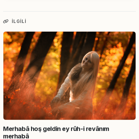
İLGILI
Merhabâ hoş geldin ey rûh-i revânım
merhabâ