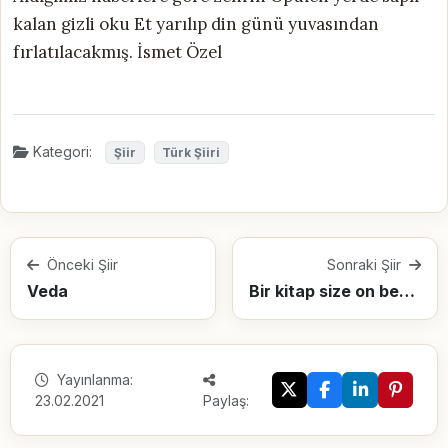
kalan gizli oku Et yarılıp din günü yuvasından
fırlatılacakmış. İsmet Özel
Kategori:
Şiir
Türk Şiiri
Önceki Şiir
Sonraki Şiir
Veda
Bir kitap size on beş yaşınızdayken söylediği şeyi elli yaşınızdayken de söyler
Yayınlanma:
23.02.2021
Paylaş: