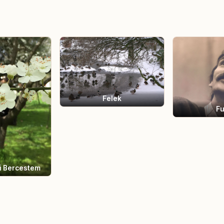
Felek
Fu
ri Bercestem