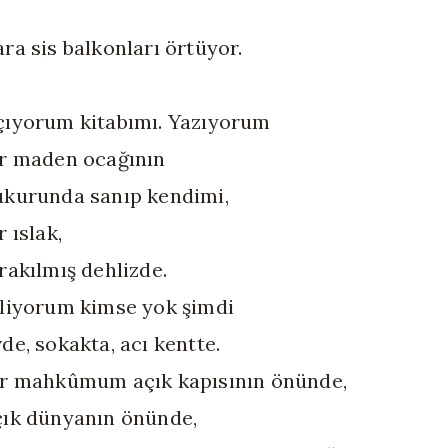
ra sis balkonları örtüyor.
çıyorum kitabımı. Yazıyorum
ir maden ocağının
ukurunda sanıp kendimi,
r ıslak,
rakılmış dehlizde.
iliyorum kimse yok şimdi
de, sokakta, acı kentte.
ir mahkûmum açık kapısının önünde,
çık dünyanın önünde,