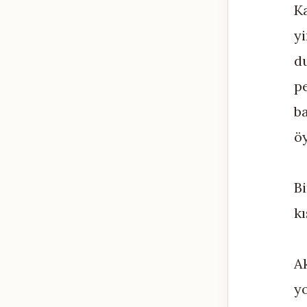
Ka
y
d
p
b
öy
B
kı
A
yo