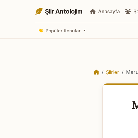
Şiir Antolojim
Anasayfa
Şa
Popüler Konular
Şiirler
Maru
M