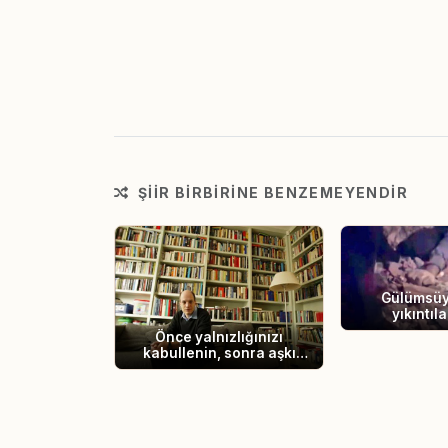
ŞIIR BIRBIRINE BENZEMEYENDIR
Gülümsüy
yıkıntıl
Önce yalnızlığınızı
kabullenin, sonra aşkı
yaşamak kolay