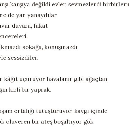
rşı karşıya değildi evler, sevmezlerdi birbirleri
ine de yan yanaydılar.
uvar duvara, fakat
encereleri
akmazdı sokağa, konuşmazdı,
le sessizdiler.
ir kâğıt uçuruyor havalanır gibi ağaçtan
şın kirli bir yaprak.
kşam ortalığı tutuşturuyor, kaygı içinde
k oluveren bir ateş boşaltıyor gök.