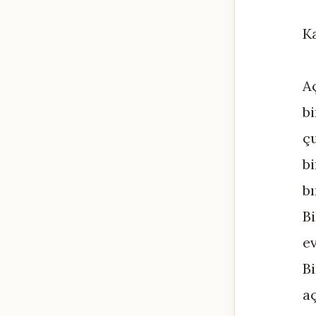
Ka
A
b
ç
bi
bı
B
ev
B
a