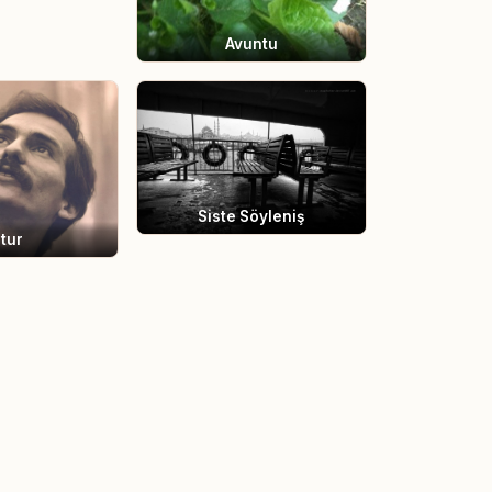
Avuntu
Siste Söyleniş
tur