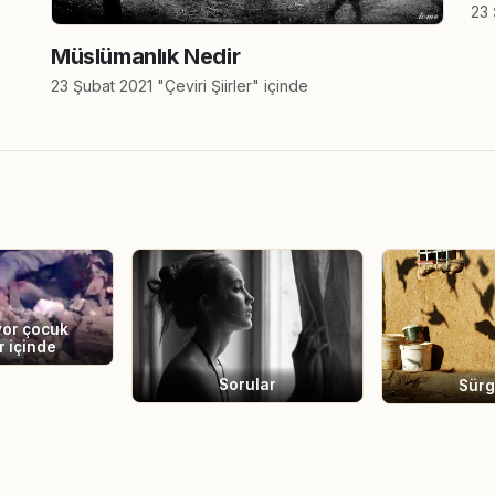
23 
Müslümanlık Nedir
23 Şubat 2021 "Çeviri Şiirler" içinde
or çocuk
ar içinde
Sorular
Sürg