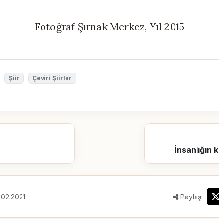
Fotoğraf Şırnak Merkez, Yıl 2015
Şiir
Çeviri Şiirler
İnsanlığın 
.02.2021
Paylaş: