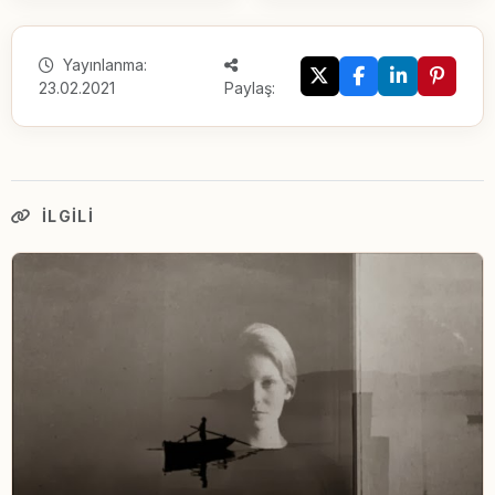
Yayınlanma:
23.02.2021
Paylaş:
İLGILI