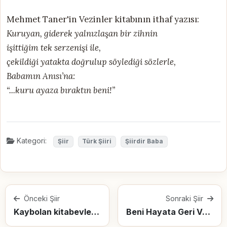
Mehmet Taner'in Vezinler kitabının ithaf yazısı:
Kuruyan, giderek yalnızlaşan bir zihnin
işittiğim tek serzenişi ile,
çekildiği yatakta doğrulup söylediği sözlerle,
Babamın Anısı’na:
“...kuru ayaza bıraktın beni!”
Kategori:
Şiir
Türk Şiiri
Şiirdir Baba
Önceki Şiir
Sonraki Şiir
Kaybolan kitabevleri ve sığlaşan sosyal hayatımız
Beni Hayata Geri Verdiğin Sırada