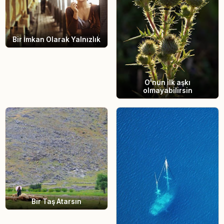
Bir İmkan Olarak Yalnızlık
O'nun ilk aşkı
olmayabilirsin
Bir Taş Atarsın