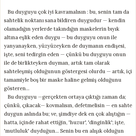
Bu duyguyu çok iyi kavramalısın : bu, senin tam da
sahtelik noktanı sana bildiren duygudur — kendin
olamadığın yerlerde takındığın maskelerin bıyık
altına eşlik eden duygu — bu duyguyu onun ile
yanyanayken, yüzyüzeyken de duymanın endişesi,
işte, seni tedirgin eden — çünkü bu duyguyu onun
ile de birlikteyken duyman, artık tam olarak
sahteleşmiş olduğunun göstergesi olurdu — artık, içi
tamamiyle boş bir maske haline gelmiş olduğunu
gösteren...
Bu duyguyu —gerçekten ortaya çıktığı zaman da;
çünkü, çıkacak— kovmalısın, defetmelisin — en sahte
duygun aslında bu; ve, şimdiye dek en çok alıştığın —
hatta, içinde rahat ettiğin, 'huzur', 'dinginlik'; işte,
'mutluluk' duyduğun... Senin bu en alışık olduğun