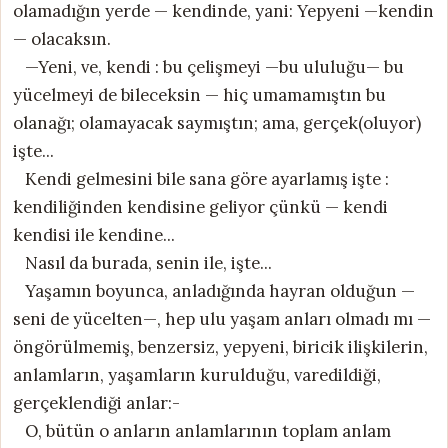
olamadığın yerde — kendinde, yani: Yepyeni —kendin
— olacaksın.
—Yeni, ve, kendi : bu çelişmeyi —bu ululuğu— bu
yücelmeyi de bileceksin — hiç umamamıştın bu
olanağı; olamayacak saymıştın; ama, gerçek(oluyor)
işte...
Kendi gelmesini bile sana göre ayarlamış işte :
kendiliğinden kendisine geliyor çünkü — kendi
kendisi ile kendine...
Nasıl da burada, senin ile, işte...
Yaşamın boyunca, anladığında hayran olduğun —
seni de yücelten—, hep ulu yaşam anları olmadı mı —
öngörülmemiş, benzersiz, yepyeni, biricik ilişkilerin,
anlamların, yaşamların kurulduğu, varedildiği,
gerçeklendiği anlar:-
O, bütün o anların anlamlarının toplam anlam