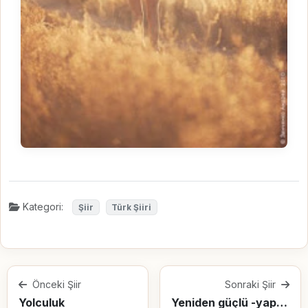
Kategori:
Şiir
Türk Şiiri
Önceki Şiir
Sonraki Şiir
Yolculuk
Yeniden güçlü -yapabilir- olmak