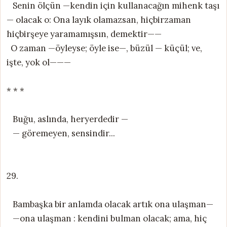
Senin ölçün —kendin için kullanacağın mihenk taşı
— olacak o: Ona layık olamazsan, hiçbirzaman
hiçbirşeye yaramamışsın, demektir——
O zaman —öyleyse; öyle ise—, büzül — küçül; ve,
işte, yok ol———
* * *
Buğu, aslında, heryerdedir —
— göremeyen, sensindir...
29.
Bambaşka bir anlamda olacak artık ona ulaşman—
—ona ulaşman : kendini bulman olacak; ama, hiç