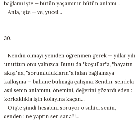
bağlamı işte — bütün yaşamının bütün anlamı...
Anla, işte — ve, yücel...
30.
Kendin olmayı yeniden öğrenmen gerek — yıllar yılı
unuttun onu yalnızca: Bunu da "koşullar"a, "hayatın
akışı"na, "sorumlulukların"a falan bağlamaya
kalkışma — bahane bulmağa çalışma: Sendin, sendeki
asıl senin anlamını, önemini, değerini gözardı eden :
korkaklıkla işin kolayına kaçan...
O işte şimdi hesabını soruyor o sahici senin,
senden : ne yaptın sen sana?!...