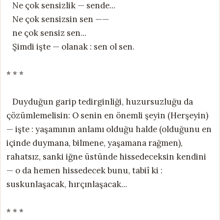
Ne çok sensizlik — sende...
Ne çok sensizsin sen ——
ne çok sensiz sen...
Şimdi işte — olanak : sen ol sen.
* * *
Duyduğun garip tedirginliği, huzursuzluğu da
çözümlemelisin: O senin en önemli şeyin (Herşeyin)
— işte : yaşamının anlamı olduğu halde (olduğunu en
içinde duymana, bilmene, yaşamana rağmen),
rahatsız, sanki iğne üstünde hissedeceksin kendini
— o da hemen hissedecek bunu, tabiî ki :
suskunlaşacak, hırçınlaşacak...
* * *