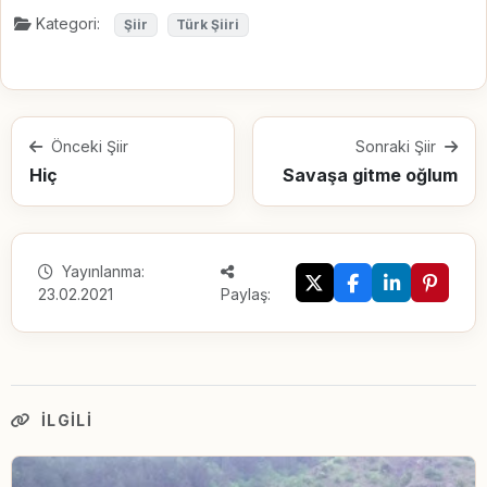
Kategori:
Şiir
Türk Şiiri
Önceki Şiir
Sonraki Şiir
Hiç
Savaşa gitme oğlum
Yayınlanma:
23.02.2021
Paylaş:
İLGILI