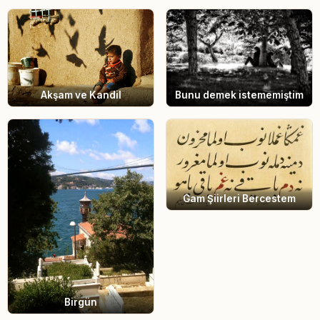
Akşam ve Kandil
Bunu demek istememiştim
Gam Şiirleri Bercestem
Birgün