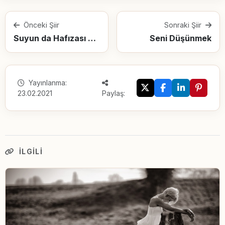
Önceki Şiir
Sonraki Şiir
Suyun da Hafızası Var
Seni Düşünmek
Yayınlanma:
23.02.2021
Paylaş:
İLGILI