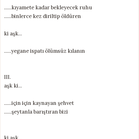
......kıyamete kadar bekleyecek ruhu
......binlerce kez diriltip öldüren
ki aşk...
......yegane ispatı ölümsüz kılanın
III.
aşk ki...
......için için kaynayan şehvet
......şeytanla barıştıran bizi
ki aşk...