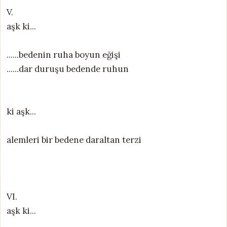
V.
aşk ki...
......bedenin ruha boyun eğişi
......dar duruşu bedende ruhun
ki aşk...
alemleri bir bedene daraltan terzi
VI.
aşk ki...