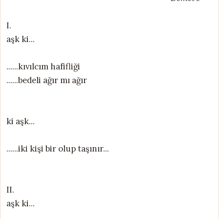
I.
aşk ki...
......kıvılcım hafifliği
......bedeli ağır mı ağır
ki aşk...
......iki kişi bir olup taşınır...
II.
aşk ki...