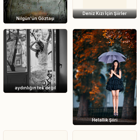
Deniz Kızı İçin Şiirler
Nilgün'ün Göztaşı
aydınlığın tek değil
Helallik Şiiri