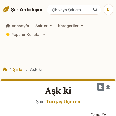
Şiir Antolojim
Anasayfa
Şairler
Kategoriler
Popüler Konular
Şiirler
Aşk ki
Aşk ki
Şair:
Turgay Uçeren
Demet’e