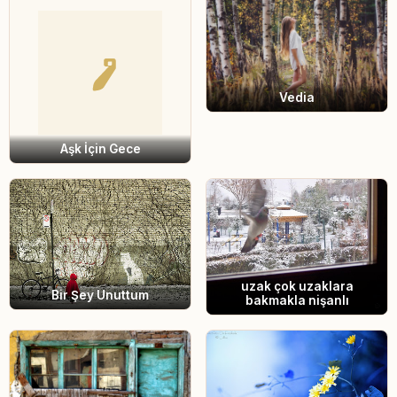
Vedia
Aşk İçin Gece
uzak çok uzaklara
Bir Şey Unuttum
bakmakla nişanlı