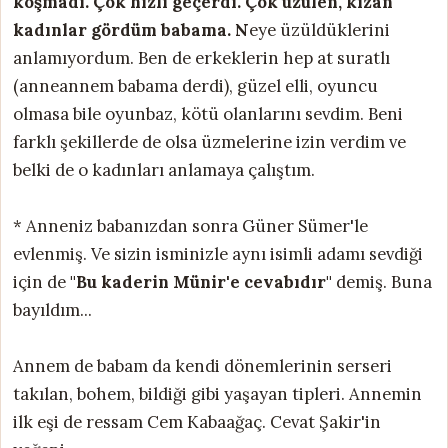
koşmadı. Çok hızlı geçerdi. Çok üzülen, kızan
kadınlar gördüm babama. N
eye üzüldüklerini
anlamıyordum. Ben de erkeklerin hep at suratlı
(anneannem babama derdi), güzel elli, oyuncu
olmasa bile oyunbaz, kötü olanlarını sevdim. Beni
farklı şekillerde de olsa üzmelerine izin verdim ve
belki de o kadınları anlamaya çalıştım.
* Anneniz babanızdan sonra Güner Sümer'le
evlenmiş. Ve sizin isminizle aynı isimli adamı sevdiği
için de
"Bu kaderin Münir'e cevabıdır"
demiş. Buna
bayıldım...
Annem de babam da kendi dönemlerinin serseri
takılan, bohem, bildiği gibi yaşayan tipleri. Annemin
ilk eşi de ressam Cem Kabaağaç. Cevat Şakir'in