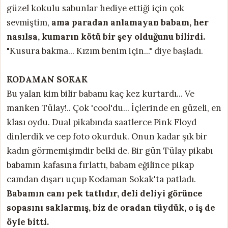
güzel kokulu sabunlar hediye ettiği için çok
sevmiştim,
ama paradan anlamayan babam, her
nasılsa, kumarın kötü bir şey olduğunu bilirdi.
"Kusura bakma... Kızım benim için..." diye başladı.
KODAMAN SOKAK
Bu yalan kim bilir babamı kaç kez kurtardı... Ve
manken Tülay!.. Çok 'cool'du... İçlerinde en güzeli, en
klası oydu. Dual pikabında saatlerce Pink Floyd
dinlerdik ve cep foto okurduk. Onun kadar şık bir
kadın görmemişimdir belki de. Bir gün Tülay pikabı
babamın kafasına fırlattı, babam eğilince pikap
camdan dışarı uçup Kodaman Sokak'ta patladı.
Babamın canı pek tatlıdır, deli deliyi görünce
sopasını saklarmış, biz de oradan tüydük, o iş de
öyle bitti.