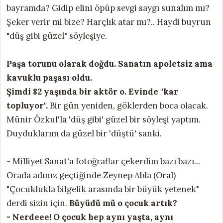
bayramda? Gidip elini öpüp sevgi saygı sunalım mı?
Şeker verir mi bize? Harçlık atar mı?.. Haydi buyrun
"düş gibi güzel" söyleşiye.
Paşa torunu olarak doğdu. Sanatın apoletsiz ama
kavuklu paşası oldu.
Şimdi 82 yaşında bir aktör o. Evinde "kar
topluyor".
Bir gün yeniden, göklerden boca olacak.
Münir Özkul'la 'düş gibi' güzel bir söyleşi yaptım.
Duyduklarım da güzel bir 'düştü' sanki.
- Milliyet Sanat'a fotoğraflar çekerdim bazı bazı...
Orada adınız geçtiğinde Zeynep Abla (Oral)
"Çocuklukla bilgelik arasında bir büyük yetenek"
derdi sizin için.
Büyüdü mü o çocuk artık?
- Nerdeee! O çocuk hep aynı yaşta, aynı