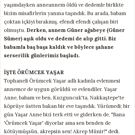
yaşımdayken anneannem öldü ve dedemle birlikte
bizim misafirlerin yanına taşındık. Bu arada, babam
çoktan içkiyi bırakmış, efendi efendi çalışan biri
olmuştu.
Derken, annem Güner ağabeye (Güner
Sümer) aşık oldu ve dedemi de alıp gitti. Biz
babamla baş başa kaldık ve böylece şahane
serserilik günlerimiz başladı.
İŞTE ÖRÜMCEK YAŞAR
Tophaneli Örümcek Yaşar adlı kadınla evlenmesi
annemce de uygun görüldü ve evlendiler. Yaşar
Anne, babam ve ben, Kuzguncuk'ta, Nakkaştepe'te
köprüye üstten bakan bir eve taşındık. Yürümedi; bir
gün Yaşar Anne bizi terk etti ve giderken de, "Bana
'Örümcek Yaşar' diyorlar ama sen benden de
kötüymüşsün, akrepsin sen! Akrep Münir!" dedi.