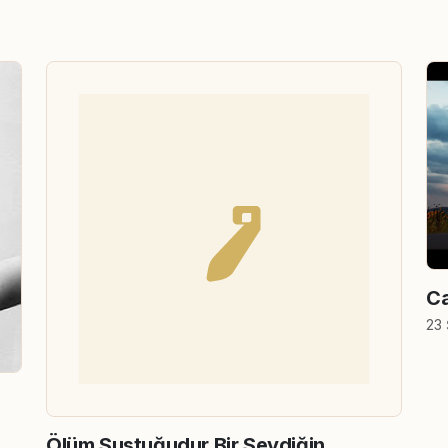
Ca
23 
Ölüm Sustuğudur Bir Sevdiğin