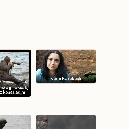
Karin Karakaşlı
ız ağır aksak,
ız koşar adım