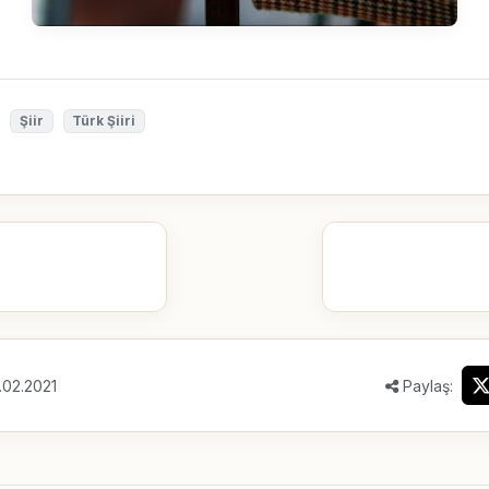
Şiir
Türk Şiiri
.02.2021
Paylaş: