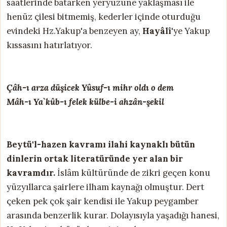
saatlerinde batarken yeryüzüne yaklaşması ile
henüz çilesi bitmemiş, kederler içinde oturduğu
evindeki Hz.Yakup'a benzeyen ay,
Hayâlî
'ye Yakup
kıssasını hatırlatıyor.
Çâh-ı arza düşicek Yûsuf-ı mihr oldı o dem
Mâh-ı Ya`kûb-ı felek külbe-i ahzân-şekil
Beytü'l-hazen kavramı ilahi kaynaklı bütün
dinlerin ortak literatüründe yer alan bir
kavramdır.
İslâm kültüründe de zikri geçen konu
yüzyıllarca şairlere ilham kaynağı olmuştur. Dert
çeken pek çok şair kendisi ile Yakup peygamber
arasında benzerlik kurar. Dolayısıyla yaşadığı hanesi,