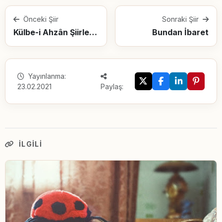
Önceki Şiir
Sonraki Şiir
Külbe-i Ahzân Şiirleri Bercestem
Bundan İbaret
Yayınlanma:
23.02.2021
Paylaş:
İLGILI