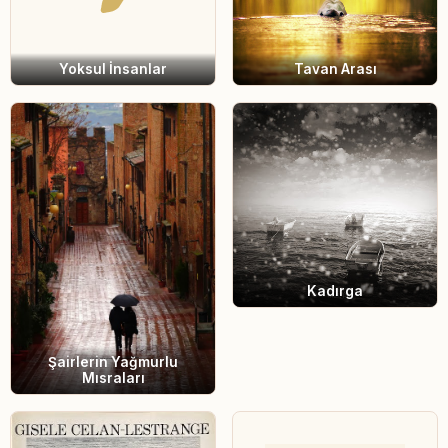
Yoksul İnsanlar
Tavan Arası
Kadırga
Şairlerin Yağmurlu
Mısraları