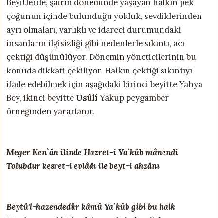
Beyitlerde, şâirin döneminde yaşayan halkın pek
çoğunun içinde bulunduğu yokluk, sevdiklerinden
ayrı olmaları, varlıklı ve idareci durumundaki
insanların ilgisizliği gibi nedenlerle sıkıntı, acı
çektiği düşünülüyor. Dönemin yöneticilerinin bu
konuda dikkati çekiliyor. Halkın çektiği sıkıntıyı
ifade edebilmek için aşağıdaki birinci beyitte Yahya
Bey, ikinci beyitte
Usûlî
Yakup peygamber
örneğinden yararlanır.
Meger Ken`ân ilinde Hazret-i Ya`kûb mânendi
Tolubdur kesret-i evlâdı ile beyt-i ahzânı
Beytü'l-hazendedür kâmû Ya`kûb gibi bu halk