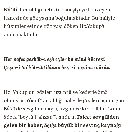
Nâ'ilî
, her aldığı nefeste cam şişeye benzeyen
hanesinde göz yaşına boğulmaktadır. Bu haliyle
hüzünler evinde göz yaşı döken Hz.Yakup'u
andırmaktadır.
Her nefes garkâb-ı eşk eyler bu mînâ hücreyi
Çeşm-i Ya`kûb-ibtilânun beyt-i ahzânın görün
Hz. Yakup'un gözleri üzüntü ve kederle âmâ
olmuştu. Yûsuf'tan aldığı haberle gözleri açıldı. Şair
Bâkî
de sevgiliden ayrı, üzgün ve kederlidir. Gönlü
âdetâ “beytü'l-ahzan”'ı andırır.
Fakat sevgiliden
gelen bir haber, âşığa büyük bir sevinç kaynağı