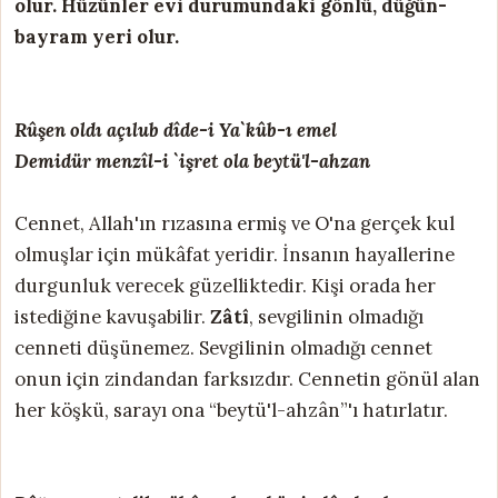
olur. Hüzünler evi durumundaki gönlü, düğün-
bayram yeri olur.
Rûşen oldı açılub dîde-i Ya`kûb-ı emel
Demidür menzîl-i `işret ola beytü'l-ahzan
Cennet, Allah'ın rızasına ermiş ve O'na gerçek kul
olmuşlar için mükâfat yeridir. İnsanın hayallerine
durgunluk verecek güzelliktedir. Kişi orada her
istediğine kavuşabilir.
Zâtî
, sevgilinin olmadığı
cenneti düşünemez. Sevgilinin olmadığı cennet
onun için zindandan farksızdır. Cennetin gönül alan
her köşkü, sarayı ona “beytü'l-ahzân”'ı hatırlatır.