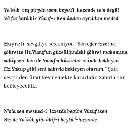
Ya`kûb-veş giryân isem beytü'l-hazende ta'n degül
Vâ fürkatâ bir Yûsuf-ı Ken`ândan ayrıldım meded
Hayretî
, sevgiliye sesleniyor. “
Sen eğer izzet ve
şöhrette Hz.Yusuf'un güzelliğindeki şöhret makamına
sahipsen; ben de Yusuf'u hüzünler evinde bekleyen
Hz.Yakup gibi seni sabırla bekleyen olurum.”
Şair,
sevgiliden ümit kesmemekte kararlıdır. Sabırla onu
bekleyecektir.
N'ola sen mesned-i `izzetde begüm Yûsuf isen
Biz de Ya`kûb gibi âkif-i beytü'l-hazenüz