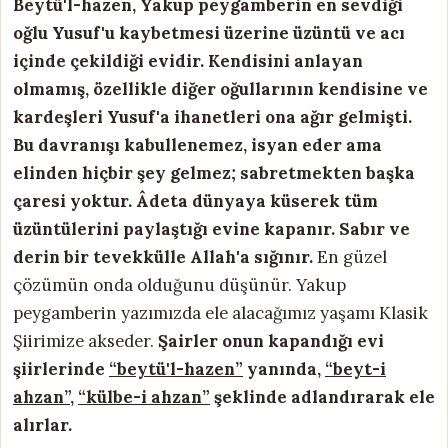
Beytü'l-hazen, Yakup peygamberin en sevdiği
oğlu Yusuf'u kaybetmesi üzerine üzüntü ve acı
içinde çekildiği evidir. Kendisini anlayan
olmamış, özellikle diğer oğullarının kendisine ve
kardeşleri Yusuf'a ihanetleri ona ağır gelmişti.
Bu davranışı kabullenemez, isyan eder ama
elinden hiçbir şey gelmez; sabretmekten başka
çaresi yoktur. Âdeta dünyaya küserek tüm
üzüntülerini paylaştığı evine kapanır. Sabır ve
derin bir tevekkülle Allah'a sığınır.
En güzel
çözümün onda olduğunu düşünür. Yakup
peygamberin yazımızda ele alacağımız yaşamı Klasik
Şiirimize akseder.
Şairler onun kapandığı evi
şiirlerinde
“beytü'l-hazen”
yanında,
“beyt-i
ahzan”
,
“külbe-i ahzan”
şeklinde adlandırarak ele
alırlar.