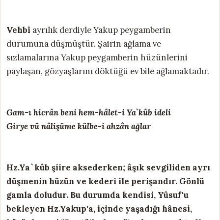
Vehbî
ayrılık derdiyle Yakup peygamberin
durumuna düşmüştür. Şairin ağlama ve
sızlamalarına Yakup peygamberin hüzünlerini
paylaşan, gözyaşlarını döktüğü ev bile ağlamaktadır.
Gam-ı hicrân beni hem-hâlet-i Ya`kûb ideli
Girye vü nâlişüme külbe-i ahzân ağlar
Hz.Ya`kûb şiire aksederken; âşık sevgiliden ayrı
düşmenin hüzün ve kederi ile perişandır. Gönlü
gamla doludur. Bu durumda kendisi, Yûsuf'u
bekleyen Hz.Yakup'a, içinde yaşadığı hânesi,