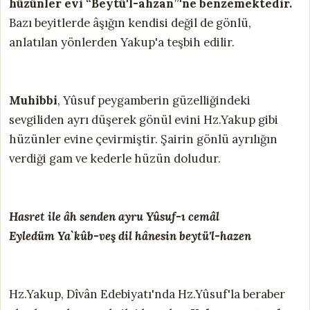
hüzünler evi “Beytü'l-ahzan”'ne benzemektedir.
Bazı beyitlerde âşığın kendisi değil de gönlü,
anlatılan yönlerden Yakup'a teşbih edilir.
Muhibbi
, Yûsuf peygamberin güzelliğindeki
sevgiliden ayrı düşerek gönül evini Hz.Yakup gibi
hüzünler evine çevirmiştir. Şairin gönlü ayrılığın
verdiği gam ve kederle hüzün doludur.
Hasret ile âh senden ayru Yûsuf-ı cemâl
Eyledüm Ya`kûb-veş dil hânesin beytü'l-hazen
Hz.Yakup, Dîvân Edebiyatı'nda Hz.Yûsuf'la beraber