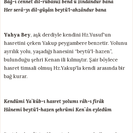
Bâğ-ı cennet dil-rübâsuz bend ü zindândur bana
Her serâ-yı dil-güşâsı beytü'l-ahzândur bana
Yahya Bey
, aşk derdiyle kendini Hz.Yusuf'un
hasretini çeken Yakup peygambere benzetir. Yolunu
ayrılık yolu, yaşadığı hanesini “beytü'l-hazen”,
bulunduğu şehri Kenan ili kılmıştır. Şair böylece
hasret timsali olmuş Hz.Yakup'la kendi arasında bir
bağ kurar.
Kendümi Ya`kûb-ı hasret yolumı râh-ı firâk
Hânemi beytü'l-hazen şehrümi Ken`ân eyledüm