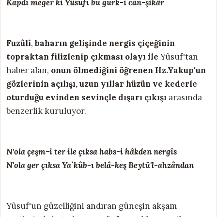
Kapdı meger ki Yûsufı bu gurk-i cân-şikâr
Fuzûlî
,
baharın gelişinde nergis çiçeğinin
topraktan filizlenip çıkması olayı ile
Yûsuf'tan
haber alan,
onun ölmediğini öğrenen Hz.Yakup'un
gözlerinin açılışı, uzun yıllar hüzün ve kederle
oturduğu evinden sevinçle dışarı çıkışı
arasında
benzerlik kuruluyor.
N'ola çeşm-i ter ile çıksa habs-i hâkden nergîs
N'ola ger çıksa Ya`kûb-ı belâ-keş Beytü'l-ahzândan
Yûsuf'un güzelliğini andıran güneşin akşam