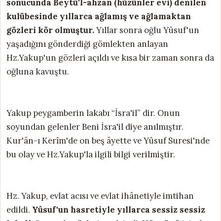
sonucunda Beytü'l-ahzan (hüzünler evi) denilen
kulübesinde yıllarca ağlamış ve ağlamaktan
gözleri kör olmuştur.
Yıllar sonra oğlu Yûsuf'un
yaşadığını gönderdiği gömlekten anlayan
Hz.Yakup'un gözleri açıldı ve kısa bir zaman sonra da
oğluna kavuştu.
Yakup peygamberin lakabı “İsra'il” dir. Onun
soyundan gelenler Beni İsra'il diye anılmıştır.
Kur'ân-ı Kerîm'de on beş âyette ve Yûsuf Suresi'nde
bu olay ve Hz.Yakup'la ilgili bilgi verilmiştir.
Hz. Yakup, evlat acısı ve evlat ihânetiyle imtihan
edildi.
Yûsuf'un hasretiyle yıllarca sessiz sessiz