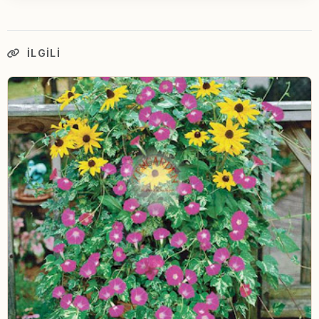
İLGILI