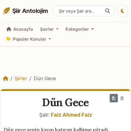
Şiir Antolojim
Anasayfa
Şairler
Kategoriler
Popüler Konular
Şiirler
Dün Gece
Dün Gece
Şair:
Faiz Ahmed Faiz
Dün gece senin kayıp hatıran kalbime uğradı