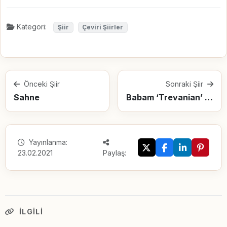
Kategori:
Şiir
Çeviri Şiirler
Önceki Şiir
Sonraki Şiir
Sahne
Babam ‘Trevanian’ Türkiye’de çok sevildiğini biliyordu
Yayınlanma:
23.02.2021
Paylaş:
İLGILI