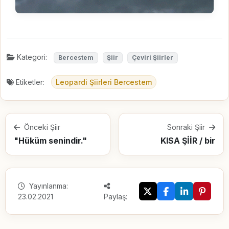
Kategori:
Bercestem
Şiir
Çeviri Şiirler
Etiketler:
Leopardi Şiirleri Bercestem
Önceki Şiir
Sonraki Şiir
"Hüküm senindir."
KISA ŞİİR / bir
Yayınlanma:
23.02.2021
Paylaş: