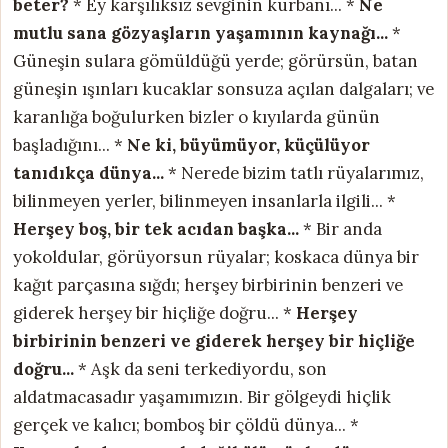
beter?
* Ey karşılıksız sevginin kurbanı... *
Ne
mutlu sana gözyaşların yaşamının kaynağı...
*
Güneşin sulara gömüldüğü yerde; görürsün, batan
güneşin ışınları kucaklar sonsuza açılan dalgaları; ve
karanlığa boğulurken bizler o kıyılarda günün
başladığını... *
Ne ki, büyümüyor, küçülüyor
tanıdıkça dünya...
* Nerede bizim tatlı rüyalarımız,
bilinmeyen yerler, bilinmeyen insanlarla ilgili... *
Herşey boş, bir tek acıdan başka...
* Bir anda
yokoldular, görüyorsun rüyalar; koskaca dünya bir
kağıt parçasına sığdı; herşey birbirinin benzeri ve
giderek herşey bir hiçliğe doğru... *
Herşey
birbirinin benzeri ve giderek herşey bir hiçliğe
doğru...
* Aşk da seni terkediyordu, son
aldatmacasadır yaşamımızın. Bir gölgeydi hiçlik
gerçek ve kalıcı; bomboş bir çöldü dünya... *