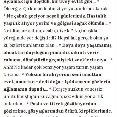
Ağlamak için doğduk, bir üvey evlat gibi...
*
Öleceğiz. Çirkin bedenimizi yeryüzünde bırakarak...
*
Ne çabuk geçiyor neşeli günlerimiz.
Hastalık,
yaşlılık alıyor yerini ve gölgesi soğuk ölümün...
*
Ne idim, ne oldum, acaba, niye ki? Niçin aşklar
yüreğimde yer değiştirdi? Hepsi laf, gerçek olan şu
ki, bizleriz anlamsız olan... *
Doya doya yaşamamış
olmaktan
duyduğum pimanlık sıkıntı verir
ruhuma,
dönüştürür geçmişteki zevkleri acıya...
*
Ahh! Ne kadar çok benziyor yaşam tarzın yaşam
tarzıma! *
Yoksun bırakıyorum seni umuttan;
evet,
umuttan - dedi doğa - Işıldamasın gözlerin
Ağlamanın dışında...
* Herşey suskun ve sessiz;
unutulmuşluğun kucağında; söz edilmiyor artık
onlardan... *
Puslu ve titrek gözüküyordun
gözlerime,
gözyaşlarımdan ötürü, kirpiklerimde.