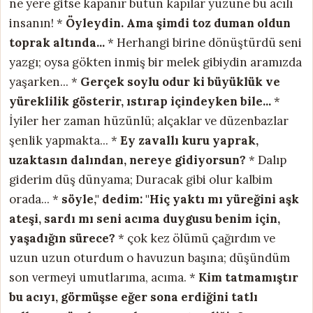
ne yere gitse kapanır bütün kapılar yüzüne bu acılı
insanın! *
Öyleydin. Ama şimdi toz duman oldun
toprak altında...
* Herhangi birine dönüştürdü seni
yazgı; oysa gökten inmiş bir melek gibiydin aramızda
yaşarken... *
Gerçek soylu odur ki
büyüklük ve
yüreklilik gösterir, ıstırap içindeyken bile...
*
İyiler her zaman hüzünlü; alçaklar ve düzenbazlar
şenlik yapmakta... *
Ey zavallı kuru yaprak,
uzaktasın dalından, nereye gidiyorsun?
* Dalıp
giderim düş dünyama; Duracak gibi olur kalbim
orada... *
söyle," dedim: "Hiç yaktı mı yüreğini aşk
ateşi,
sardı mı seni acıma duygusu benim için,
yaşadığın sürece?
* çok kez ölümü çağırdım ve
uzun uzun oturdum o havuzun başına; düşündüm
son vermeyi umutlarıma, acıma. *
Kim tatmamıştır
bu acıyı,
görmüşse eğer sona erdiğini
tatlı