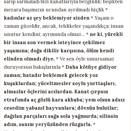
sarıp sarmaladı bizi kanatlarıyla bezginlik; beşikten
mezara başımızın ucundan ayrılmadı hiçlik *
kadınlar az şey beklemiyor sizden
* Yaşam o
zaman güzeldir, ancak, tehlikeler yaşandıkça; insan
unutur kendini; ayrımında olmaz... *
ne ki, yürekli
bir insan son vermek
isteyince çekilmez
yaşamına; doğa dikilir
karşısına, ölüm kendi
elinden olmadı diye.
* Ve sen öyle umursamaz
duruyorsun bakışlarınla *
Daha kötüye gidiyor
zaman; hatadır
beklemek gelecek yoz
kuşaklardan; yüceltmezler
soylu yurttaşları,
almazlar öçlerini acılardan.
Kanat çırpsın
etrafımda aç gözlü kara akbaba;
yem olsun adsız
cesedim yabanıl hayvanlara;
dövsün bulutlar;
dağılan parçaları sağa sola
yağmurda; silinsin
adım, sanım yeryüzünden rüzgarla.
*