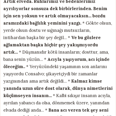
Artık elveda. Ruhlarımız ve bedenlerimiz
ayrılıyorlar sonsuza dek birbirlerinden. Benim
için sen yoksun ve artık olmayacaksın...
bozdu
aramızdaki bağlılık yeminini yazgı.
* Gökte olsun,
yerde olsun dostu ve sığınağı mutsuzların,
intihardan başka bir şey değil... *
Ve bu gözlere
ağlamaktan başka hiçbir şey yakışmıyordu
artık...
* Düşmanıdır kötü insanların; dosttur, ama,
bana senin yüzün... *
Acıyla yaşıyorum, acı içinde
öleceğim..
* Yeryüzündeki yaşamının son anlarını
yaşıyordu Consalvo; şikayetçiydi bir zamanlar
yazgısından ama artık değildi... *
Kalmaz kimse
yanında uzun süre dost olarak,
dünya nimetlerini
küçümseyen insanın...
* Kalbi sıkışır insanın acıyla,
ayrılan yabancı da olsa, dönmemek üzere, yanından
elvada dediği anda... *
Bana acı veren tek şey seni