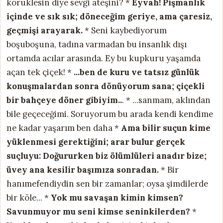
körüklesin diye sevgi ateşini? *
Eyvah! Pişmanlık
içinde ve sık sık;
döneceğim geriye, ama çaresiz,
geçmişi arayarak.
* Seni kaybediyorum
boşuboşuna, tadına varmadan bu insanlık dışı
ortamda acılar arasında. Ey bu kupkuru yaşamda
açan tek çiçek! *
...ben de kuru ve tatsız
günlük
konuşmalardan sonra
dönüyorum sana; çiçekli
bir bahçeye döner gibiyim..
. * ...sanmam, aklından
bile geçeceğimi. Soruyorum bu arada kendi kendime
ne kadar yaşarım ben daha *
Ama bilir suçun kime
yüklenmesi gerektiğini;
arar bulur gerçek
suçluyu:
Doğururken biz ölümlüleri anadır
bize;
üvey ana kesilir başımıza sonradan.
* Bir
hanımefendiydin sen bir zamanlar; oysa şimdilerde
bir köle... *
Yok mu savaşan kimin kimsen?
Savunmuyor mu seni kimse seninkilerden?
*