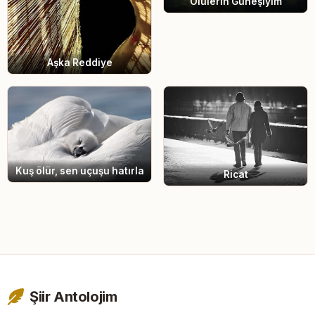
Ölülerin Güneşiyim
Aşka Reddiye
Kuş ölür, sen uçuşu hatırla
Ricat
Şiir Antolojim