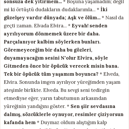
sonsuza dek yitirmem...
* Boşuna yaşamadım; değil
mi ki örtüştü dudakların dudaklarımla... *
İki
güzelşey vardır dünyada; Aşk ve ölüm...
* Nasıl da
geçti zaman. Elvada Elvira... *
Eyvah! senden
ayrılıyorum dönmemek üzere bir daha.
Parçalanıyor kalbim söylerken bunları.
Göremeyeceğim bir daha bu gözleri,
duyamayacağım sesini N'olur Elvira, söyle
Gitmeden önce bir öpücük verecek misin bana.
Tek bir öpücük tüm yaşamım boyunca?
* Elveda,
Elvira. Sonunda imgen ayrılıyor yüreğimden yaşam
ateşimle birlikte. Elveda. Bu sevgi seni tedirgin
etmediyse eğer, yarın tabutumun arkasından
yüreğinin yandığını göster. *
Sen şiir sevdasına
dalmış, sözcüklerle
oynuyor, resimler çiziyorsun
kafanda hem
* Duymaz oldum alıştığım kalp