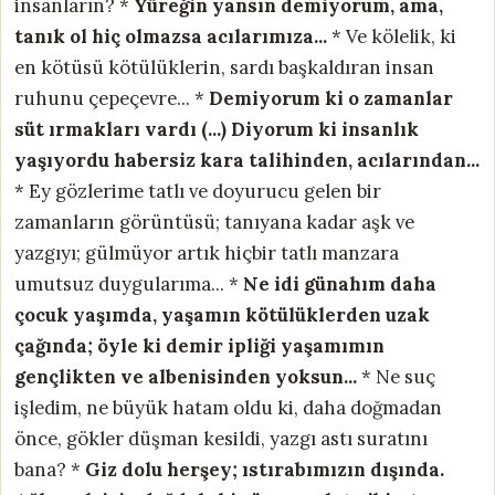
insanların? *
Yüreğin yansın demiyorum,
ama,
tanık ol hiç olmazsa acılarımıza...
* Ve kölelik, ki
en kötüsü kötülüklerin, sardı başkaldıran insan
ruhunu çepeçevre... *
Demiyorum ki o zamanlar
süt ırmakları vardı (...)
Diyorum ki insanlık
yaşıyordu habersiz kara talihinden, acılarından...
* Ey gözlerime tatlı ve doyurucu gelen bir
zamanların görüntüsü; tanıyana kadar aşk ve
yazgıyı; gülmüyor artık hiçbir tatlı manzara
umutsuz duygularıma... *
Ne idi günahım daha
çocuk yaşımda,
yaşamın kötülüklerden uzak
çağında;
öyle ki demir ipliği yaşamımın
gençlikten ve albenisinden yoksun...
* Ne suç
işledim, ne büyük hatam oldu ki, daha doğmadan
önce, gökler düşman kesildi, yazgı astı suratını
bana? *
Giz dolu herşey; ıstırabımızın dışında.