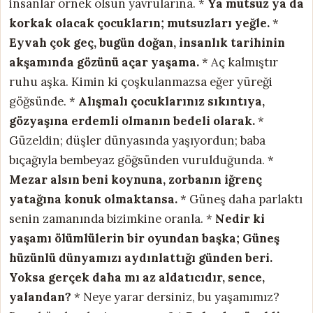
insanlar örnek olsun yavrularına. *
Ya mutsuz ya da
korkak olacak çocukların; mutsuzları yeğle.
*
Eyvah çok geç, bugün doğan, insanlık
tarihinin
akşamında gözünü açar yaşama.
* Aç kalmıştır
ruhu aşka. Kimin ki çoşkulanmazsa eğer yüreği
göğsünde. *
Alışmalı çocuklarınız sıkıntıya,
gözyaşına
erdemli olmanın bedeli olarak.
*
Güzeldin; düşler dünyasında yaşıyordun; baba
bıçağıyla bembeyaz göğsünden vurulduğunda. *
Mezar alsın beni koynuna,
zorbanın iğrenç
yatağına konuk olmaktansa.
* Güneş daha parlaktı
senin zamanında bizimkine oranla. *
Nedir ki
yaşamı ölümlülerin bir oyundan başka;
Güneş
hüzünlü dünyamızı aydınlattığı günden beri.
Yoksa gerçek daha mı az aldatıcıdır, sence,
yalandan?
* Neye yarar dersiniz, bu yaşamımız?