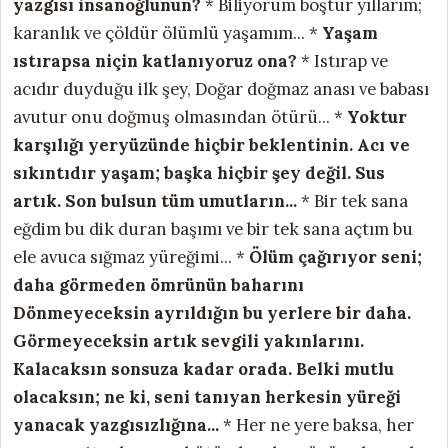
yazgısı insanoğlunun?
* Biliyorum boştur yıllarım;
karanlık ve çöldür ölümlü yaşamım... *
Yaşam
ıstırapsa niçin katlanıyoruz ona?
* Istırap ve
acıdır duyduğu ilk şey, Doğar doğmaz anası ve babası
avutur onu doğmuş olmasından ötürü... *
Yoktur
karşılığı yeryüzünde hiçbir beklentinin.
Acı ve
sıkıntıdır yaşam; başka hiçbir şey değil.
Sus
artık. Son bulsun tüm umutların...
* Bir tek sana
eğdim bu dik duran başımı ve bir tek sana açtım bu
ele avuca sığmaz yüreğimi... *
Ölüm çağırıyor seni;
daha görmeden ömrünün baharını
Dönmeyeceksin ayrıldığın bu yerlere bir daha.
Görmeyeceksin artık sevgili yakınlarını.
Kalacaksın sonsuza kadar orada.
Belki mutlu
olacaksın; ne ki, seni tanıyan
herkesin yüreği
yanacak yazgısızlığına...
* Her ne yere baksa, her