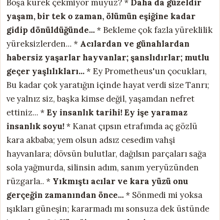
Boşa kürek çekmiyor muyuz? *
Daha da güzeldir
yaşam, bir tek o zaman,
ölümün eşiğine kadar
gidip dönüldüğünde...
* Bekleme çok fazla yüreklilik
yüreksizlerden... *
Acılardan ve günahlardan
habersiz yaşarlar hayvanlar;
şanslıdırlar; mutlu
geçer yaşlılıkları...
* Ey Prometheus'un çocukları,
Bu kadar çok yaratığın içinde hayat verdi size Tanrı;
ve yalnız siz, başka kimse değil, yaşamdan nefret
ettiniz... *
Ey insanlık tarihi!
Ey işe yaramaz
insanlık soyu!
* Kanat çıpsın etrafımda aç gözlü
kara akbaba; yem olsun adsız cesedim vahşi
hayvanlara; dövsün bulutlar, dağılsın parçaları sağa
sola yağmurda, silinsin adım, sanım yeryüzünden
rüzgarla.. *
Yıkmıştı acılar ve kara yüzü onu
gerçeğin zamanından önce...
* Sönmedi mi yoksa
ışıkları güneşin; kararmadı mı sonsuza dek üstünde