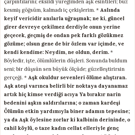
çarpıntılarını; eksildi yüreğimden aşk esintileri; buz
kesmiş göğsüm, kalmadı iç çekişlerim. *
Aslında
keyif vericidir anılarla uğraşmak; ne ki, güncel
girer devreye çekilmez derdiyle onun yerine
geçecek, geçmiş de ondan pek farklı gözükmez
gözüme; olsun gene de bir özlem var içimde,
ve
kendi kendime: Neydim, ne oldun, derim.
*
Böyledir, işte, ölümlülerin düşleri. Sonunda buldum
seni; bir düşsün sen büyük ölçüde; güzelleştirirsin
gerçeği. *
Aşk okuldur
sevenleri ölüme alıştıran.
Aşk ateşi varınca belirli bir noktaya
dayanamaz
artık hiç kimse verdiği acıya
Ya bırakır narin
bedenini
aşkın saldırılarına; o zaman kardeşi
Ölümün etkin yardımıyla
biner adamın tepesine;
ya da Aşk öylesine
zorlar ki kalbinin derininde,
o
cahil köylü,
o taze kadın cellat elleriyle
genç