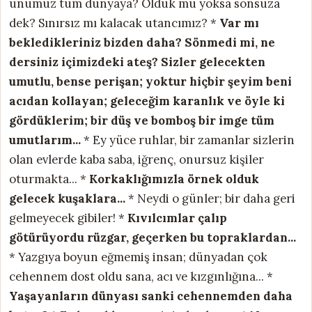
ünümüz tüm dünyaya? Öldük mü yoksa sonsuza
dek? Sınırsız mı kalacak utancımız? *
Var mı
bekledikleriniz bizden daha?
Sönmedi mi, ne
dersiniz içimizdeki ateş?
Sizler gelecekten
umutlu, bense perişan;
yoktur hiçbir şeyim beni
acıdan kollayan;
geleceğim karanlık ve öyle ki
gördüklerim;
bir düş ve bomboş bir imge tüm
umutlarım...
* Ey yüce ruhlar, bir zamanlar sizlerin
olan evlerde kaba saba, iğrenç, onursuz kişiler
oturmakta... *
Korkaklığımızla örnek olduk
gelecek kuşaklara...
* Neydi o günler; bir daha geri
gelmeyecek gibiler! *
Kıvılcımlar çalıp
götürüyordu rüzgar, geçerken bu topraklardan...
* Yazgıya boyun eğmemiş insan; dünyadan çok
cehennem dost oldu sana, acı ve kızgınlığına... *
Yaşayanların dünyası sanki cehennemden daha