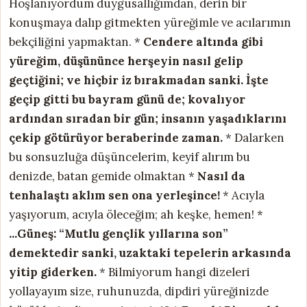
Hoşlanıyordum duygusallığımdan, derin bir
konuşmaya dalıp gitmekten yüreğimle ve acılarımın
bekçiliğini yapmaktan. *
Cendere altında gibi
yüreğim, düşününce herşeyin nasıl gelip
geçtiğini; ve hiçbir iz bırakmadan sanki.
İşte
geçip gitti bu bayram günü de;
kovalıyor
ardından sıradan bir gün;
insanın yaşadıklarını
çekip götürüyor
beraberinde zaman.
* Dalarken
bu sonsuzluğa düşüncelerim, keyif alırım bu
denizde, batan gemide olmaktan *
Nasıl da
tenhalaştı aklım
sen ona yerleşince!
* Acıyla
yaşıyorum, acıyla öleceğim; ah keşke, hemen! *
...Güneş:
“Mutlu gençlik yıllarına son”
demektedir sanki,
uzaktaki tepelerin arkasında
yitip giderken.
* Bilmiyorum hangi dizeleri
yollayayım size, ruhunuzda, dipdiri yüreğinizde