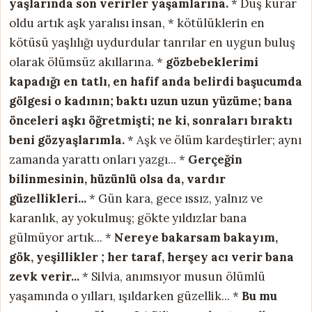
yaşlarında son verirler
yaşamlarına.
* Düş kurar
oldu artık aşk yaralısı insan, * kötülüklerin en
kötüsü yaşlılığı uydurdular tanrılar en uygun buluş
olarak ölümsüz akıllarına. *
gözbebeklerimi
kapadığı en tatlı, en hafif anda
belirdi başucumda
gölgesi o kadının;
baktı uzun uzun yüzüme; bana
önceleri
aşkı öğretmişti; ne ki, sonraları bıraktı
beni gözyaşlarımla.
* Aşk ve ölüm kardeştirler; aynı
zamanda yarattı onları yazgı... *
Gerçeğin
bilinmesinin, hüzünlü olsa da, vardır
güzellikleri...
* Gün kara, gece ıssız, yalnız ve
karanlık, ay yokulmuş; gökte yıldızlar bana
gülmüyor artık... *
Nereye bakarsam bakayım,
gök, yeşillikler ; her taraf,
herşey acı verir bana
zevk verir...
* Silvia, anımsıyor musun ölümlü
yaşamında o yılları, ışıldarken güzellik... *
Bu mu