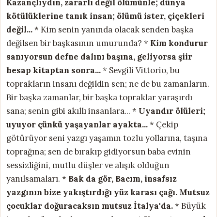
Kazançlıydın, zararlı değil ölümünle;
dünya
kötülüklerine tanık insan; ölümü ister, çiçekleri
değil...
* Kim senin yanında olacak senden başka
değilsen bir başkasının umurunda? *
Kim kondurur
sanıyorsun defne dalını başına,
geliyorsa şiir
hesap kitaptan sonra...
* Sevgili Vittorio, bu
toprakların insanı değildin sen; ne de bu zamanların.
Bir başka zamanlar, bir başka topraklar yaraşırdı
sana; senin gibi akıllı insanlara... *
Uyandır ölüleri;
uyuyor çünkü yaşayanlar ayakta...
* Çekip
götürüyor seni yazgı yaşamın tozlu yollarına, taşına
toprağına; sen de bırakıp gidiyorsun baba evinin
sessizliğini, mutlu düşler ve alışık olduğun
yanılsamaları. *
Bak da gör, Bacım, insafsız
yazgının bize yakıştırdığı yüz karası çağı.
Mutsuz
çocuklar doğuracaksın mutsuz İtalya'da.
* Büyük