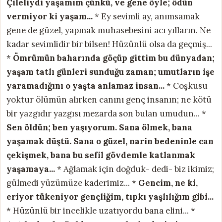
Çileliydi yaşamım çünkü, ve gene öyle; ödün
vermiyor ki yaşam...
* Ey sevimli ay, anımsamak
gene de güzel, yapmak muhasebesini acı yılların. Ne
kadar sevimlidir bir bilsen! Hüzünlü olsa da geçmiş...
*
Ömrümün baharında göçüp gittim bu dünyadan;
yaşam tatlı günleri sunduğu zaman;
umutların işe
yaramadığını o yaşta anlamaz insan...
* Coşkusu
yoktur ölümün alırken canını genç insanın; ne kötü
bir yazgıdır yazgısı mezarda son bulan umudun... *
Sen öldün; ben yaşıyorum.
Sana ölmek, bana
yaşamak düştü.
Sana o güzel, narin bedeninle can
çekişmek,
bana bu sefil gövdemle katlanmak
yaşamaya...
* Ağlamak için doğduk- dedi- biz ikimiz;
gülmedi yüzümüze kaderimiz... *
Gencim, ne ki,
eriyor tükeniyor gençliğim, tıpkı yaşlılığım gibi...
* Hüzünlü bir incelikle uzatıyordu bana elini... *