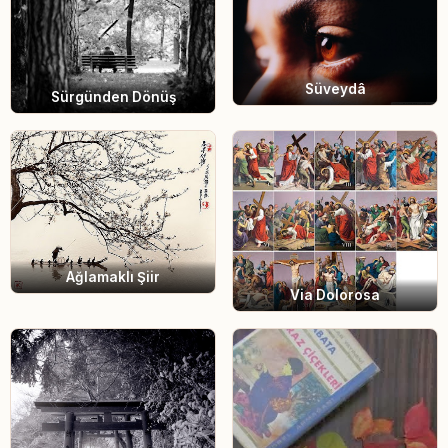
Süveydâ
Sürgünden Dönüş
Ağlamaklı Şiir
Via Dolorosa