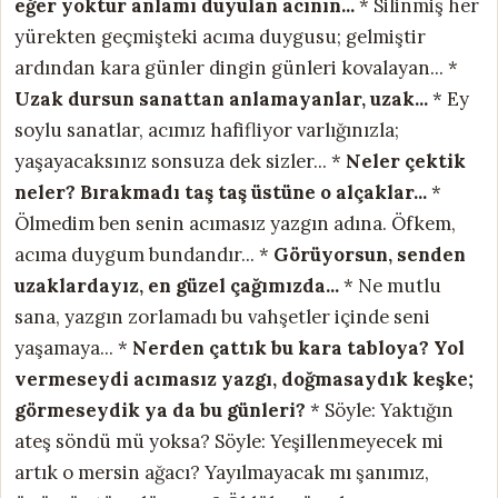
eğer yoktur anlamı duyulan acının...
* Silinmiş her
yürekten geçmişteki acıma duygusu; gelmiştir
ardından kara günler dingin günleri kovalayan... *
Uzak dursun sanattan anlamayanlar, uzak...
* Ey
soylu sanatlar, acımız hafifliyor varlığınızla;
yaşayacaksınız sonsuza dek sizler... *
Neler çektik
neler? Bırakmadı taş taş üstüne o alçaklar...
*
Ölmedim ben senin acımasız yazgın adına. Öfkem,
acıma duygum bundandır... *
Görüyorsun, senden
uzaklardayız, en güzel çağımızda...
* Ne mutlu
sana, yazgın zorlamadı bu vahşetler içinde seni
yaşamaya... *
Nerden çattık bu kara tabloya?
Yol
vermeseydi acımasız yazgı,
doğmasaydık keşke;
görmeseydik ya da bu günleri?
* Söyle: Yaktığın
ateş söndü mü yoksa? Söyle: Yeşillenmeyecek mi
artık o mersin ağacı? Yayılmayacak mı şanımız,