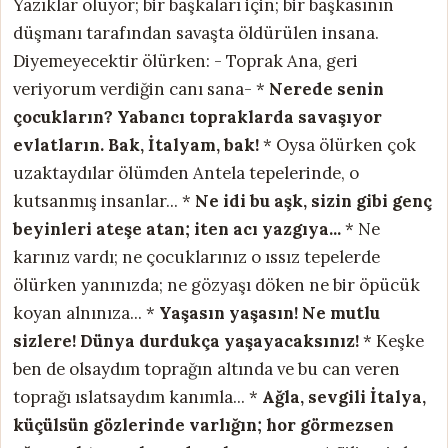
Yazıklar oluyor; bir başkaları için; bir başkasının
düşmanı tarafından savaşta öldürülen insana.
Diyemeyecektir ölürken: - Toprak Ana, geri
veriyorum verdiğin canı sana- *
Nerede senin
çocukların?
Yabancı topraklarda savaşıyor
evlatların.
Bak, İtalyam, bak!
* Oysa ölürken çok
uzaktaydılar ölümden Antela tepelerinde, o
kutsanmış insanlar... *
Ne idi bu aşk,
sizin gibi genç
beyinleri ateşe atan;
iten acı yazgıya...
* Ne
karınız vardı; ne çocuklarınız o ıssız tepelerde
ölürken yanınızda; ne gözyaşı döken ne bir öpücük
koyan alnınıza... *
Yaşasın yaşasın! Ne mutlu
sizlere!
Dünya durdukça yaşayacaksınız!
* Keşke
ben de olsaydım toprağın altında ve bu can veren
toprağı ıslatsaydım kanımla... *
Ağla, sevgili İtalya,
küçülsün
gözlerinde varlığın; hor görmezsen