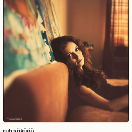
ruh söküğü