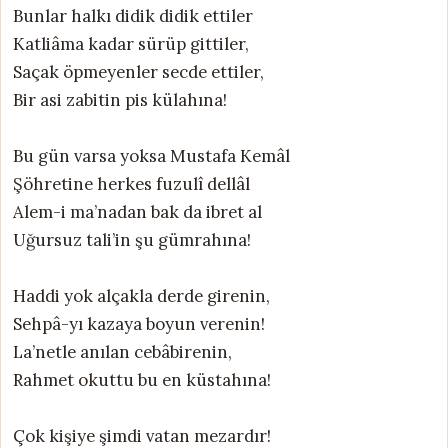
Bunlar halkı didik didik ettiler
Katliâma kadar sürüp gittiler,
Saçak öpmeyenler secde ettiler,
Bir asi zabitin pis külahına!
Bu gün varsa yoksa Mustafa Kemâl
Şöhretine herkes fuzulî dellâl
Alem-i ma’nadan bak da ibret al
Uğursuz tali’in şu gümrahına!
Haddi yok alçakla derde girenin,
Sehpâ-yı kazaya boyun verenin!
La’netle anılan cebâbirenin,
Rahmet okuttu bu en küstahına!
Çok kişiye şimdi vatan mezardır!