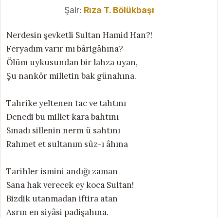
Şair:
Rıza T. Bölükbaşı
Nerdesin şevketli Sultan Hamid Han?!
Feryadım varır mı bârigâhına?
Ölüm uykusundan bir lahza uyan,
Şu nankör milletin bak günahına.
Tahrike yeltenen tac ve tahtını
Denedi bu millet kara bahtını
Sınadı sillenin nerm ü sahtını
Rahmet et sultanım sûz-ı âhına
Tarihler ismini andığı zaman
Sana hak verecek ey koca Sultan!
Bizdik utanmadan iftira atan
Asrın en siyâsi padişahına.