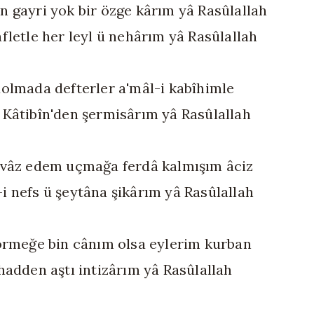
 gayri yok bir özge kârım yâ Rasûlallah
fletle her leyl ü nehârım yâ Rasûlallah
olmada defterler a'mâl-i kabîhimle
Kâtibîn'den şermisârım yâ Rasûlallah
vâz edem uçmağa ferdâ kalmışım âciz
 nefs ü şeytâna şikârım yâ Rasûlallah
örmeğe bin cânım olsa eylerim kurban
hadden aştı intizârım yâ Rasûlallah