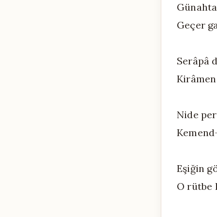
Günahtan
Geçer ga
Serâpâ d
Kirâmen 
Nide per
Kemend-i
Eşiğin g
O rütbe 