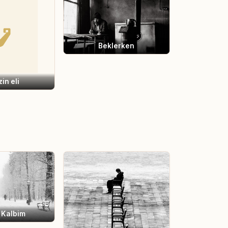
Beklerken
in eli
 Kalbim