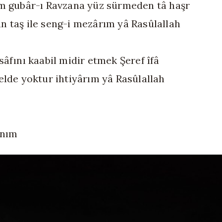
m gubâr-ı Ravzana yüz sürmeden tâ haşr
 taş ile seng-i mezârım yâ Rasûlallah
sâfını kaabil midir etmek Şeref îfâ
elde yoktur ihtiyârım yâ Rasûlallah
anım