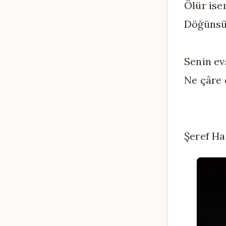
Ölür ise
Döğünsün
Senin ev
Ne çâre 
Şeref H