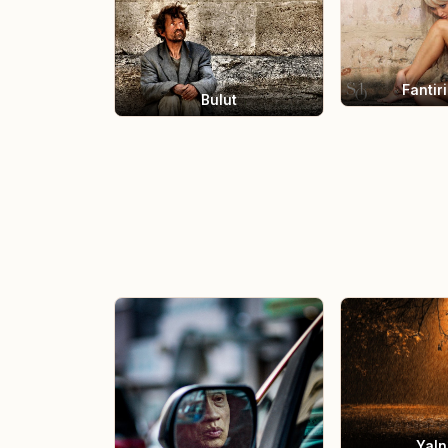
Fantiri
Bulut
Yaln