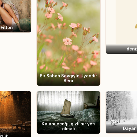
 Fitton
deniz
Bir Sabah Sevgiyle Uyandır
Beni
Kalabileceği, gizli bir yeri
Dayan
olmalı
ızlık