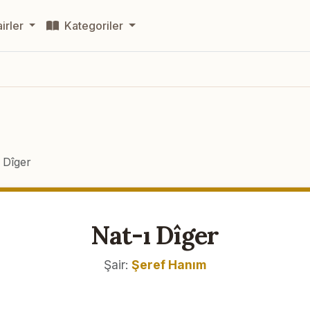
irler
Kategoriler
 Dîger
Nat-ı Dîger
Şair:
Şeref Hanım