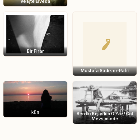
Ve İşte Elveda
Bir Firar
Mustafa Sâdık er-Râfiî
kün
Ben İki Kişiydim O Yaz/ Göl
Mevsiminde