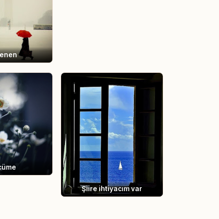
lenen
cüme
Şiire ihtiyacım var