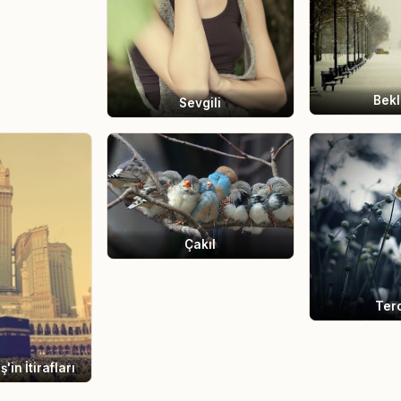
Bek
Sevgili
Çakıl
Ter
'in İtirafları