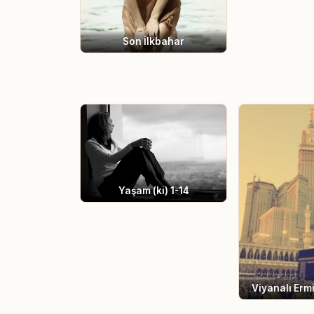
Son İlkbahar
Yaşam (ki) 1-14
Viyanalı Ermiş