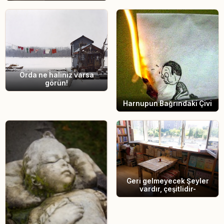
Orda ne haliniz varsa
görün!
Harnupun Bağrındaki Çivi
Geri gelmeyecek Şeyler
vardır, çeşitlidir-