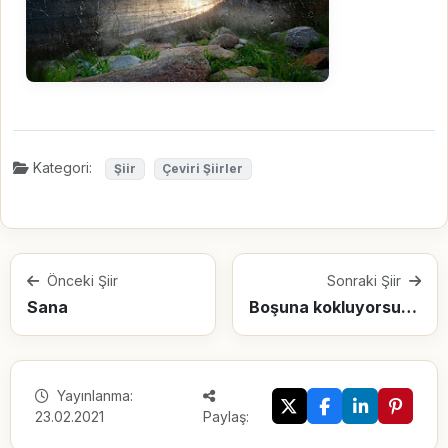
Kategori:
Şiir
Çeviri Şiirler
Önceki Şiir
Sonraki Şiir
Sana
Boşuna kokluyorsun çiçekleri
Yayınlanma:
23.02.2021
Paylaş: