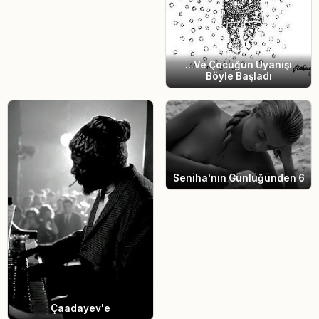
...Ve Çocuğun Uyanışı
Böyle Başladı
Seniha'nın Günlüğünden 6
Çaadayev'e