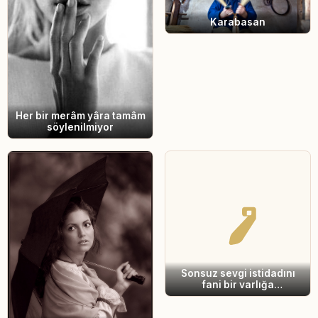
Karabasan
Her bir merâm yâra tamâm
söylenilmiyor
Sonsuz sevgi istidadını
fani bir varlığa
hasredersen cezasını
çekersin