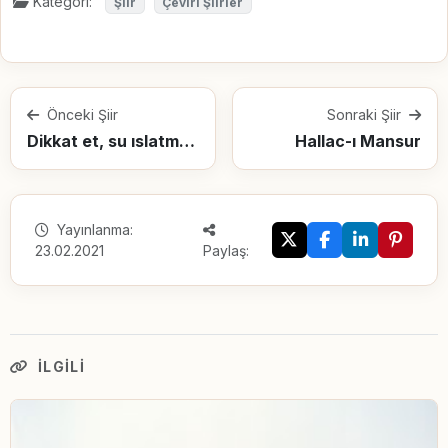
Kategori:
Şiir
Çeviri Şiirler
Önceki Şiir
Sonraki Şiir
Dikkat et, su ıslatmasın seni!
Hallac-ı Mansur
Yayınlanma:
23.02.2021
Paylaş:
İLGILI