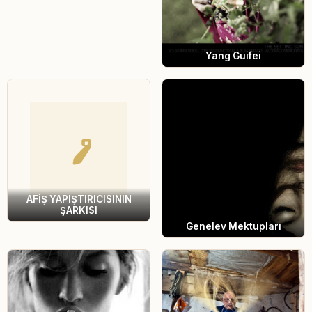
Yang Guifei
AFİŞ YAPIŞTIRICISININ
ŞARKISI
Genelev Mektupları