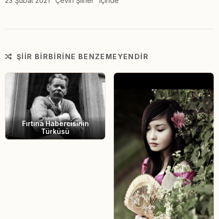
23 Şubat 2021 "Çeviri Şiirler" içinde
ŞIIR BIRBIRINE BENZEMEYENDIR
Fırtına Habercisinin
Türküsü