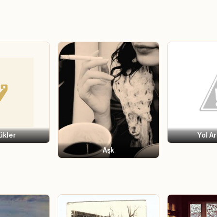
ükler
Yol A
Aşk