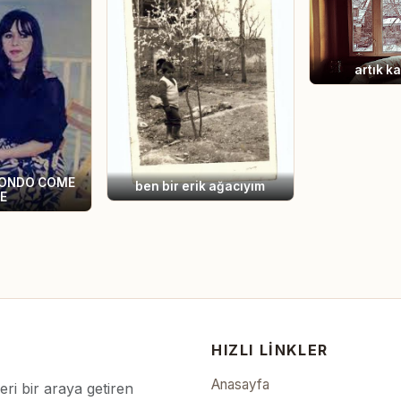
artık k
ABONDO COME
ben bir erik ağacıyım
E
HIZLI LINKLER
Anasayfa
leri bir araya getiren