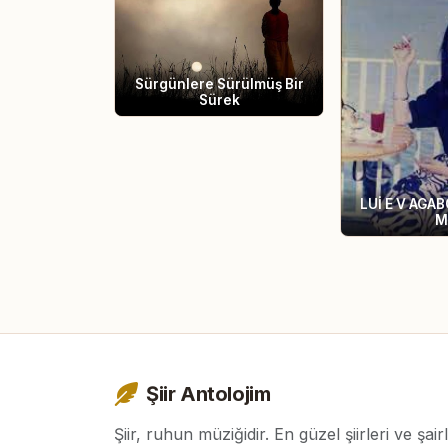
Sürgünlere Sürülmüş Bir
Sürek
LUİ E V AG
M
Şiir Antolojim
Şiir, ruhun müziğidir. En güzel şiirleri ve şair