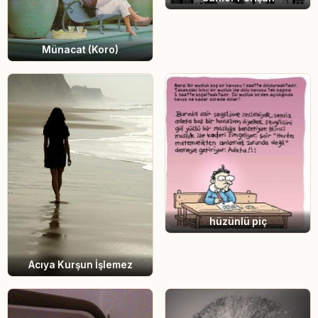
Münacat (Koro)
hüzünlü piç
Acıya Kurşun İşlemez