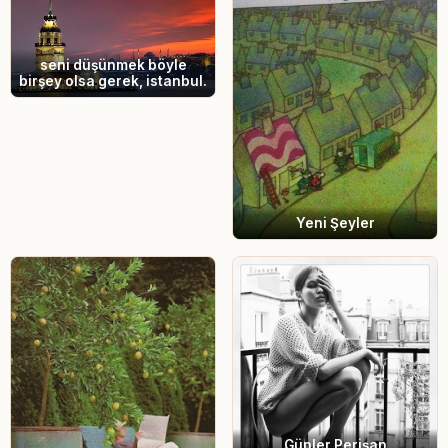
seni düşünmek böyle
birşey olsa gerek, istanbul.
Yeni Şeyler
Günler Perişan