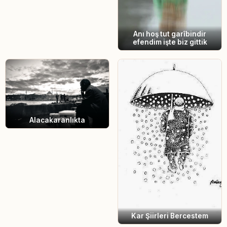
Anı hoş tut garîbindir
efendim işte biz gittik
Alacakaranlıkta
Kar Şiirleri Bercestem