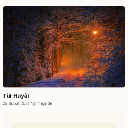
Tül-Hayâl
23 Şubat 2021 "Şiir" içinde