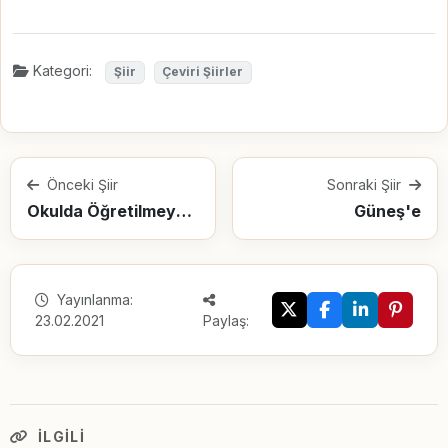
Kategori:
Şiir
Çeviri Şiirler
Önceki Şiir
Sonraki Şiir
Okulda Öğretilmeyen Şeyler
Güneş'e
Yayınlanma:
23.02.2021
Paylaş:
İLGILI