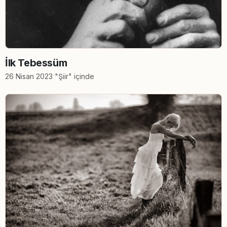
İlk Tebessüm
26 Nisan 2023 "Şiir" içinde