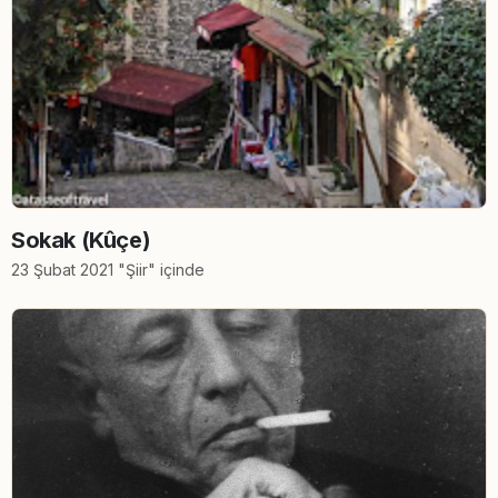
Sokak (Kûçe)
23 Şubat 2021 "Şiir" içinde