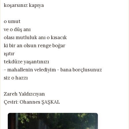
koşarsınız kapıya
o umut
ve o düş anı
olası mutluluk anı o kısacık
ki bir an olsun renge boğar
ışıtır
tekdüze yaşantınızı
- mahallenin velediyim - bana borçlusunuz
siz o hazzı
Zareh Yaldızcıyan
Çeviri: Ohannes ŞAŞKAL