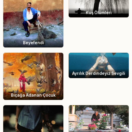
Kuş Ölümleri
Beyefendi
Ayrılık Derdindeyiz Sevgili
Bıçağa Adanan Çocuk