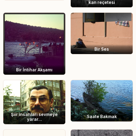
kan reçetesi
Bir Ses
Bir İntihar Akşamı
Şiir insanları sevmeye
Saate Bakmak
yarar…