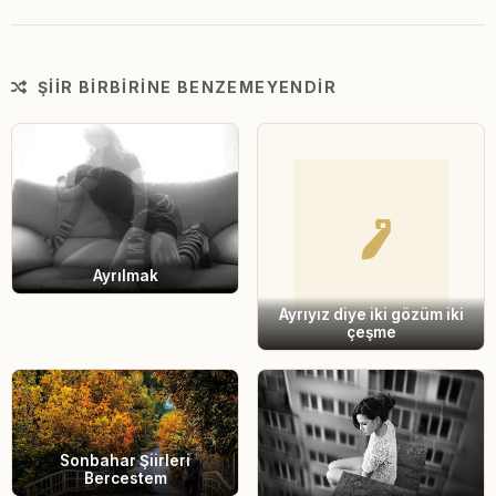
ŞIIR BIRBIRINE BENZEMEYENDIR
Ayrılmak
Ayrıyız diye iki gözüm iki
çeşme
Sonbahar Şiirleri
Bercestem