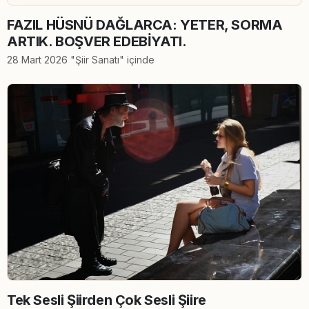
FAZIL HÜSNÜ DAĞLARCA: YETER, SORMA
ARTIK. BOŞVER EDEBİYATI.
28 Mart 2026 "Şiir Sanatı" içinde
Tek Sesli Şiirden Çok Sesli Şiire