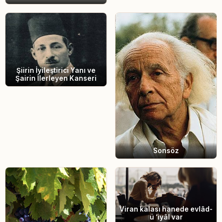
Şiirin İyileştirici Yanı ve
Şairin İlerleyen Kanseri
Sonsöz
Viran kalası hanede evlâd-
ü ‘iyâl var