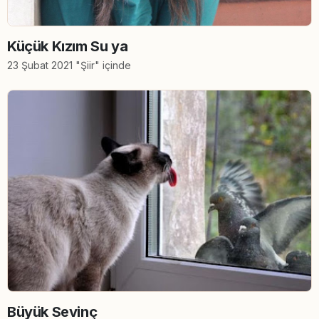
Küçük Kızım Su ya
23 Şubat 2021 "Şiir" içinde
Büyük Sevinç