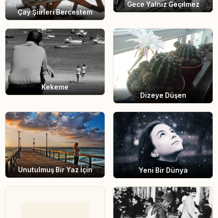
Gece Yalnız Geçilmez
Çay Şiirleri Bercestem
Kekeme
Dizeye Düşen
Unutulmuş Bir Yaz İçin
Yeni Bir Dünya