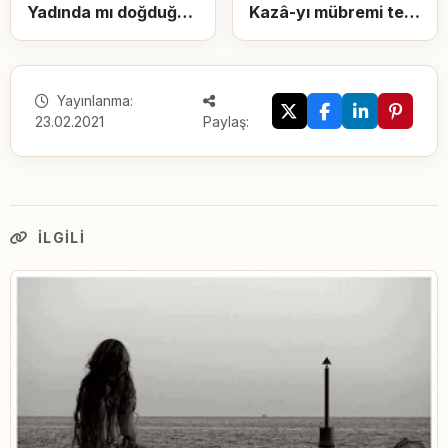
Yadında mı doğduğun zamanlar?
Kazâ-yı mübremi tedbîr ile tağyîr mümkün mü?
Yayınlanma:
23.02.2021
Paylaş:
İLGILI