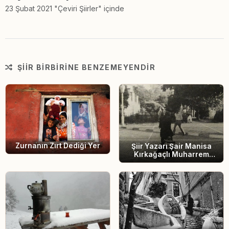
23 Şubat 2021 "Çeviri Şiirler" içinde
ŞIIR BIRBIRINE BENZEMEYENDIR
Zurnanın Zırt Dediği Yer
Şiir Yazarı Şair Manisa
Kırkağaçlı Muharrem
Coşkun