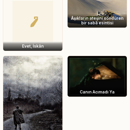
Âşıkların ateşini söndüren
bir sabâ esintisi
Evet, İskân
Canın Acımadı Ya