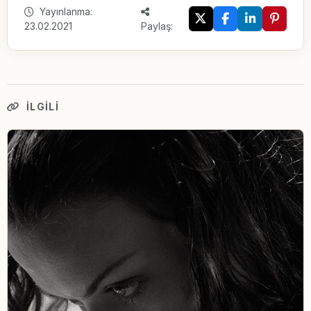
Yayınlanma:
23.02.2021
Paylaş:
İLGILI