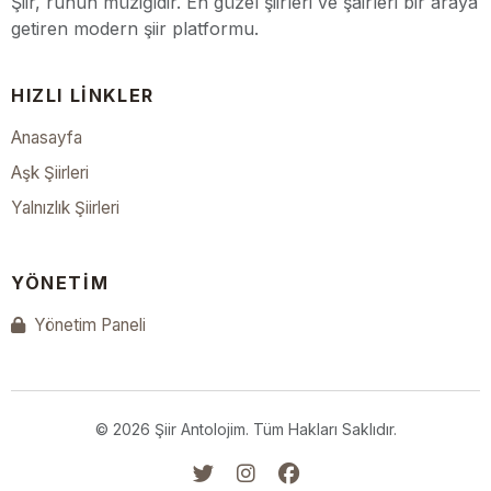
Şiir, ruhun müziğidir. En güzel şiirleri ve şairleri bir araya
getiren modern şiir platformu.
HIZLI LINKLER
Anasayfa
Aşk Şiirleri
Yalnızlık Şiirleri
YÖNETIM
Yönetim Paneli
© 2026 Şiir Antolojim. Tüm Hakları Saklıdır.