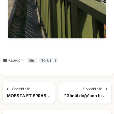
Kategori:
Şiir
Türk Şiiri
Önceki Şiir
Sonraki Şiir
MOESTA ET ERRABUNDA
''Gönül dağı'nda bir garip'' : Neşet Ertaş (*)