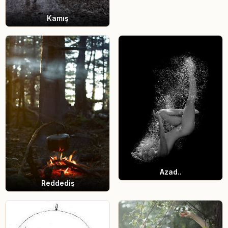
Kamış
Azad..
Reddediş