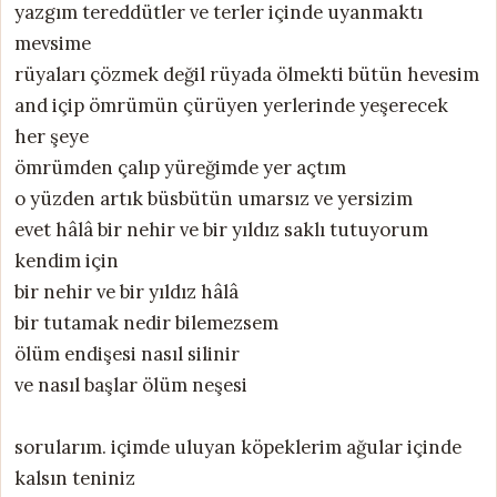
yazgım tereddütler ve terler içinde uyanmaktı
mevsime
rüyaları çözmek değil rüyada ölmekti bütün hevesim
and içip ömrümün çürüyen yerlerinde yeşerecek
her şeye
ömrümden çalıp yüreğimde yer açtım
o yüzden artık büsbütün umarsız ve yersizim
evet hâlâ bir nehir ve bir yıldız saklı tutuyorum
kendim için
bir nehir ve bir yıldız hâlâ
bir tutamak nedir bilemezsem
ölüm endişesi nasıl silinir
ve nasıl başlar ölüm neşesi
sorularım. içimde uluyan köpeklerim ağular içinde
kalsın teniniz