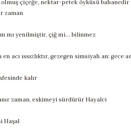
 olmuş çiçeğe, nektar-petek öyküsü bahanedir
ur zaman
m mı yenilmiştir, çiğ mi… bilinmez
 en acı ıssızlıktır, gezegen simsiyah an: gece ar
afesinde kalır
anır zaman, eskimeyi sürdürür Hayalci
i Haşal