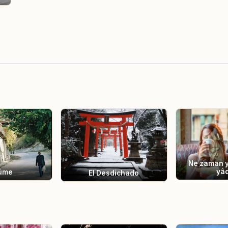
Ne zaman 
yâ
üme
El Desdichado