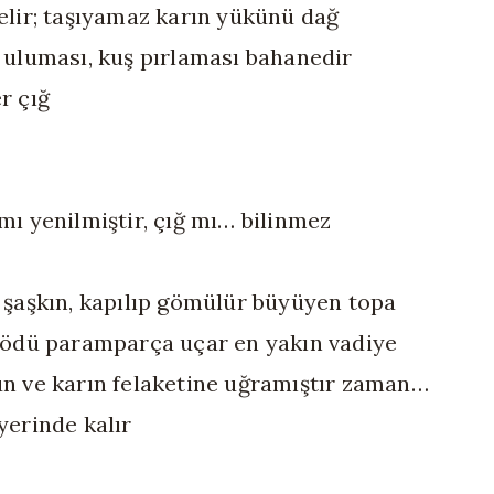
elir; taşıyamaz karın yükünü dağ
 uluması, kuş pırlaması bahanedir
r çığ
mı yenilmiştir, çığ mı… bilinmez
 şaşkın, kapılıp gömülür büyüyen topa
 ödü paramparça uçar en yakın vadiye
n ve karın felaketine uğramıştır zaman…
yerinde kalır