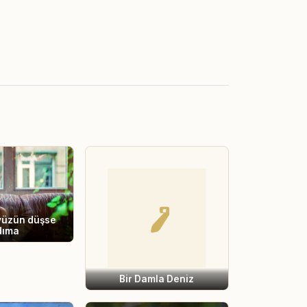
yüzün düşse
dıma
Bir Damla Deniz