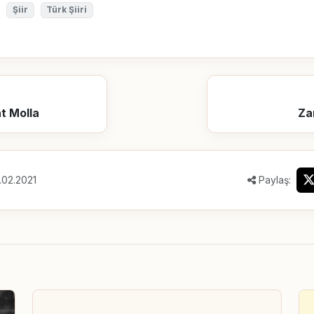
Şiir
Türk Şiiri
t Molla
Za
.02.2021
Paylaş: