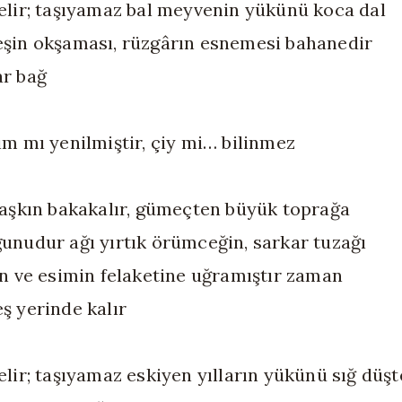
elir; taşıyamaz bal meyvenin yükünü koca dal
şin okşaması, rüzgârın esnemesi bahanedir
r bağ
ım mı yenilmiştir, çiy mi… bilinmez
şaşkın bakakalır, gümeçten büyük toprağa
unudur ağı yırtık örümceğin, sarkar tuzağı
ın ve esimin felaketine uğramıştır zaman
ş yerinde kalır
elir; taşıyamaz eskiyen yılların yükünü sığ düşt