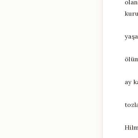
olan
kur
yaşa
ölüm
ay k
tozl
Hilm