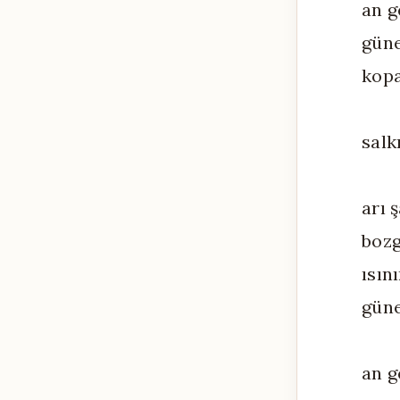
an g
güne
kopa
salk
arı 
bozg
ısın
güne
an g