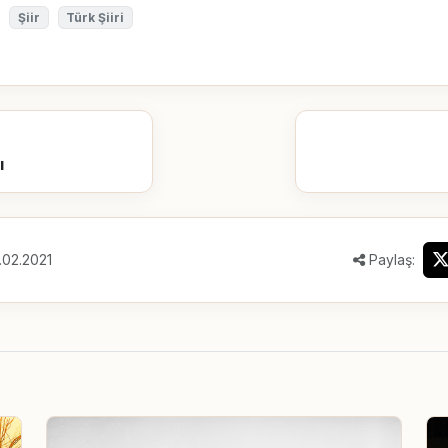
Şiir
Türk Şiiri
ı
.02.2021
Paylaş: