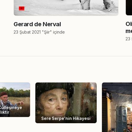
Ol
Gerard de Nerval
me
23 Şubat 2021 "Şiir" içinde
23 
Külleşmeye
lıktır
Sere Serpe'nin Hikayesi