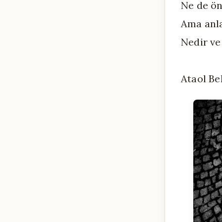
Ne de ö
Ama anl
Nedir ve
Ataol B