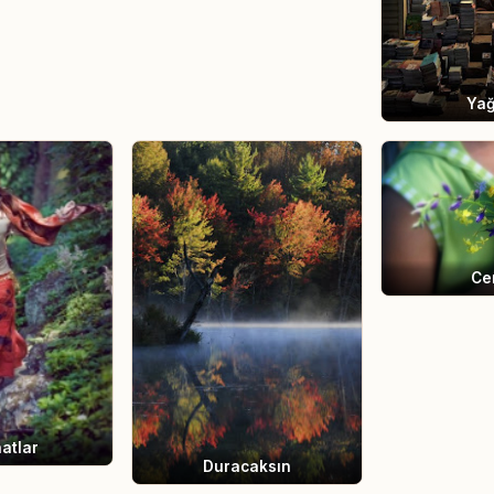
Ya
Ce
atlar
Duracaksın