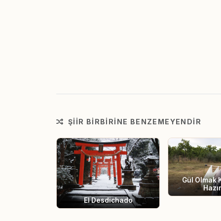
ŞIIR BIRBIRINE BENZEMEYENDIR
Gül Olmak 
Hazır
El Desdichado