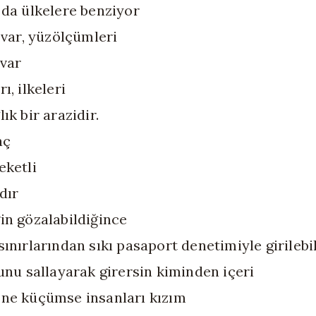
 da ülkelere benziyor
ı var, yüzölçümleri
 var
ı, ilkeleri
ık bir arazidir.
aç
eketli
dır
in gözalabildiğince
ınırlarından sıkı pasaport denetimiyle girilebil
lunu sallayarak girersin kiminden içeri
ne küçümse insanları kızım