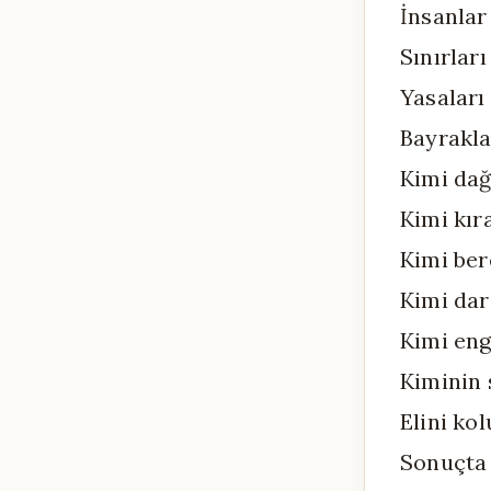
İnsanlar
Sınırlar
Yasaları
Bayraklar
Kimi dağl
Kimi kır
Kimi ber
Kimi dar
Kimi eng
Kiminin s
Elini ko
Sonuçta 