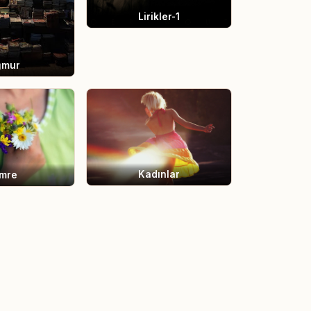
Lirikler-1
ğmur
Kadınlar
mre