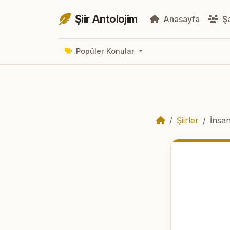
Şiir Antolojim
Anasayfa
Şa
Popüler Konular
Şiirler
İnsan