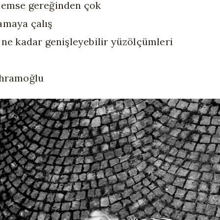
nemse gereğinden çok
amaya çalış
 ne kadar genişleyebilir yüzölçümleri
ehramoğlu