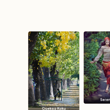
Seren
Çiçeksiz Koku