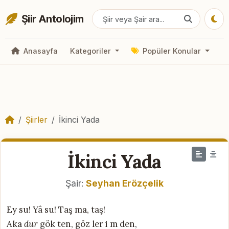
Şiir Antolojim
Anasayfa
Kategoriler
Popüler Konular
Şiirler
İkinci Yada
İkinci Yada
Şair:
Seyhan Erözçelik
Ey su! Yâ su! Taş ma, taş!
Aka
dur
gök ten, göz ler i m den,