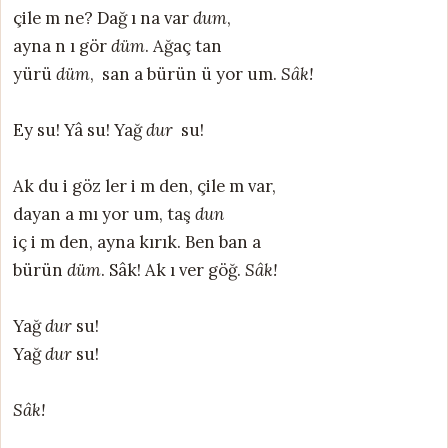
çile m ne? Dağ ı na var
dum
,
ayna n ı gör
düm
. Ağaç tan
yürü
düm
, san a bürün ü yor um.
Sâk!
Ey su! Yâ su! Yağ
dur
su!
Ak du i göz ler i m den, çile m var,
dayan a mı yor um, taş
dun
iç i m den, ayna kırık. Ben ban a
bürün
düm
. Sâk! Ak ı ver göğ.
Sâk!
Yağ
dur
su!
Yağ
dur
su!
Sâk!