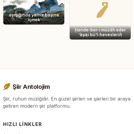
ayışığında yalnız başına
içmek
Ḫande-ber-i müzāh eder
‘āşıḳı bü’l-hevesleriñ
Şiir Antolojim
Şiir, ruhun müziğidir. En güzel şiirleri ve şairleri bir araya
getiren modern şiir platformu.
HIZLI LINKLER