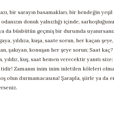
azı, bir sarayın basamakları, bir hendeğin yeşil 
 odanızın donuk yalnızlığı içinde, sarhoşluğun
ya da büsbütün geçmiş bir durumda uyanırsanız
gaya, yıldıza, kuşa, saate sorun, her kaçan şeye,
an, şakıyan, konuşan her şeye sorun; Saat kaç?
a, yıldız, kuş, saat hemen verecektir yanıtı size
tidir! Zamanın inim inim inletilen köleleri ol
hoş olun durmamacasına! Şarapla, şiirle ya da e
erseniz.