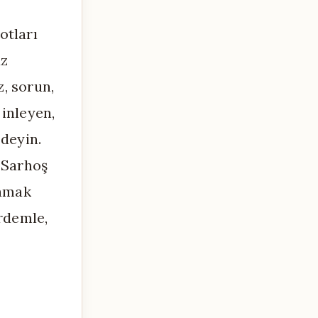
otları
uz
, sorun,
 inleyen,
 deyin.
: Sarhoş
mamak
rdemle,