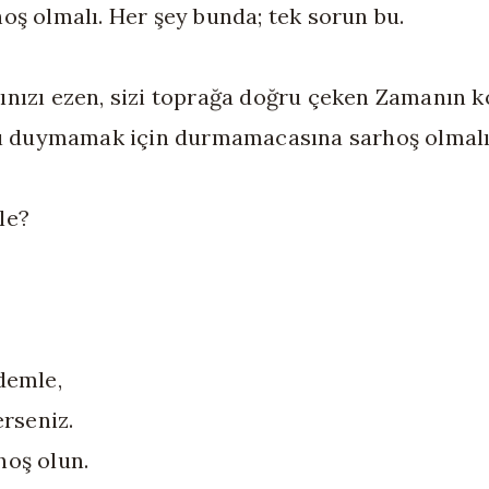
oş olmalı. Her şey bunda; tek sorun bu.
nızı ezen, sizi toprağa doğru çeken Zamanın 
nı duymamak için durmamacasına sarhoş olmalı
le?
demle,
erseniz.
oş olun.