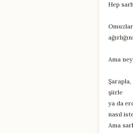
Hep sarh
Omuzları
ağırlığı
Ama ney
Şarapla,
şiirle
ya da er
nasıl ist
Ama sarh