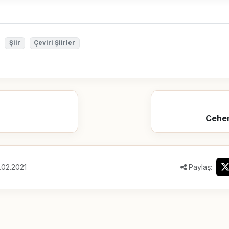
Şiir
Çeviri Şiirler
Cehen
.02.2021
Paylaş: