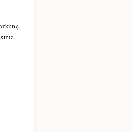
korkunç
sınız.