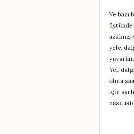
Ve bazı b
üstünde,
azalmış 
yele, dal
yuvarlan
Yel, dalg
olma saa
için sar
nasıl ist