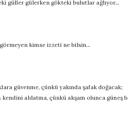
i güller gülerken gökteki bulutlar ağlıyor...
görmeyen kimse izzeti ne bilsin...
klara güvenme, çünkü yakında şafak doğacak;
da kendini aldatma, çünkü akşam olunca güneş ba