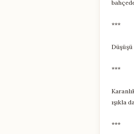
bahçedek
***
Düşüşü 
***
Karanlı
ışıkla 
***