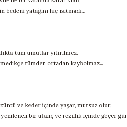
vde ne bir vatanda karar kıldı;
n bedeni yatağını hiç ısıtmadı...
ılıkta tüm umutlar yitirilmez.
lmedikçe tümden ortadan kaybolmaz...
züntü ve keder içinde yaşar, mutsuz olur;
yenilenen bir utanç ve rezillik içinde geçer günl