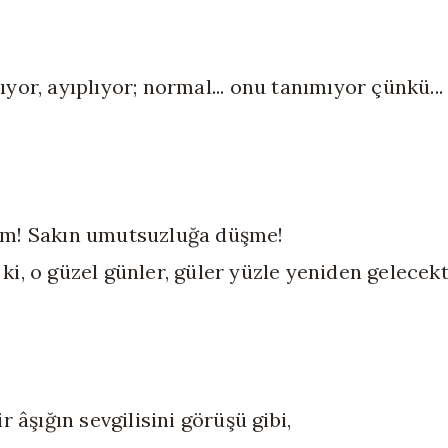
yor, ayıplıyor; normal... onu tanımıyor çünkü...
m! Sakın umutsuzluğa düşme!
i, o güzel günler, güler yüzle yeniden gelecekti
ir âşığın sevgilisini görüşü gibi,