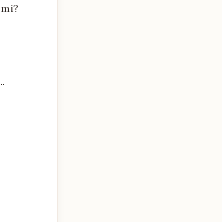
 mi?
.