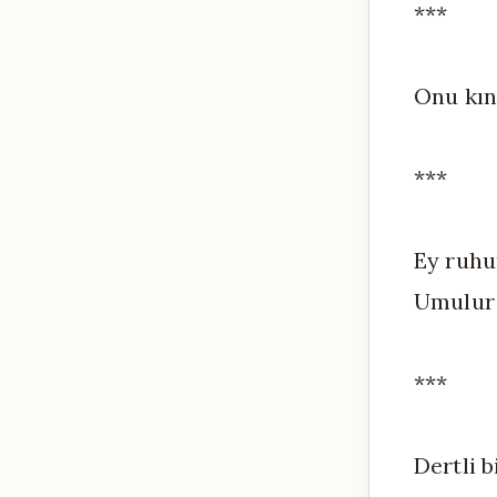
***
Onu kını
***
Ey ruhu
Umulur k
***
Dertli b