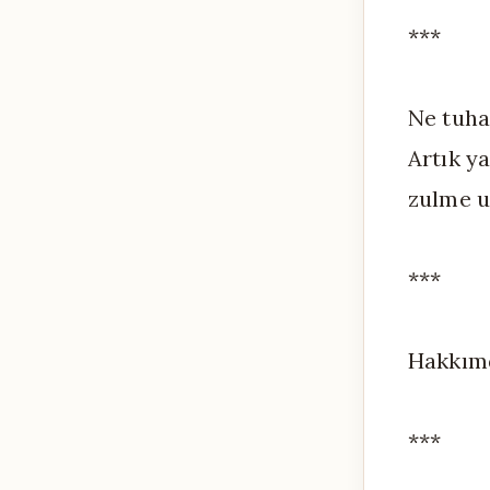
***
Ne tuha
Artık y
zulme u
***
Hakkımd
***