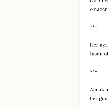
Ne bir e
o nazeni
***
Her ayr
İnsan ö
***
Ancak ü
her gün 