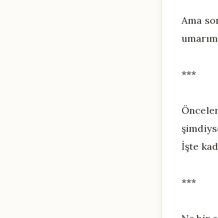
Ama son
umarım 
***
Önceler
şimdiys
İşte kad
***