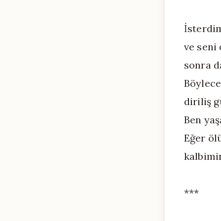
İsterdim
ve seni 
sonra d
Böylece
diriliş 
Ben yaş
Eğer öl
kalbimi
***