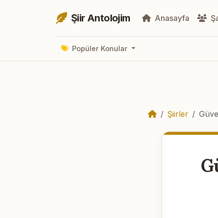
Şiir Antolojim
Anasayfa
Şa
Popüler Konular
Şiirler
Güve
Gü