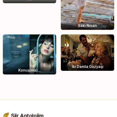
Eski Nisan
İki Damla Gözyaşı
Konuş(ma)...
Şiir Antolojim