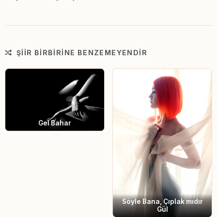
ŞIIR BIRBIRINE BENZEMEYENDIR
Gel Bahar
Söyle Bana, Çıplak mıdır
Gül