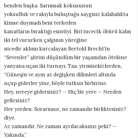
benden başka. Sarımsak kokusunun
yoksulluk ve rakıyla buluştuğu saygısız kalabalıkta
kimse duymadı beni terkeden
kanatların bıraktığı esintiyi. Biri incecik öbürü kalın
iki tel vururken çalgının yüreğine
nicedir aklımı kurcalayan Bertold Brecht’in
“Sevenler” şiirini düşündüm bir yaşamdan ötekine
yanyana uçan iki turnayı. Taa, yirmisekizlerden,
“Güneşin ve ayın az değişken dilimleri altında
uçup giderler yine, böyle tutkun birbirine.
Hey, nereye gidersiniz? — Hiç bir yere — Nerden
gelirsiniz?
Her yerden. Sorarsınız, ne zamandır birliktesiniz?
diye.
Az zamandır. Ne zaman ayrılacaksınız peki? —
Yakında.”