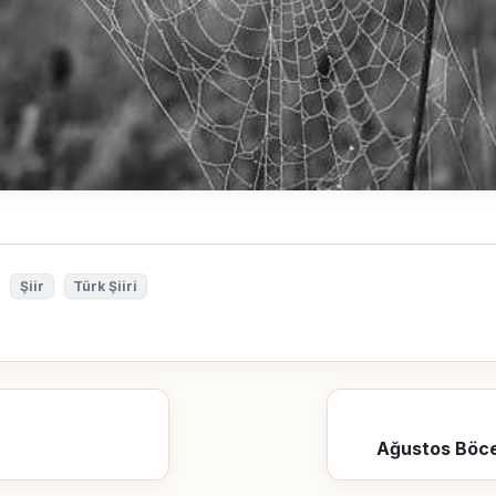
Şiir
Türk Şiiri
Ağustos Böce