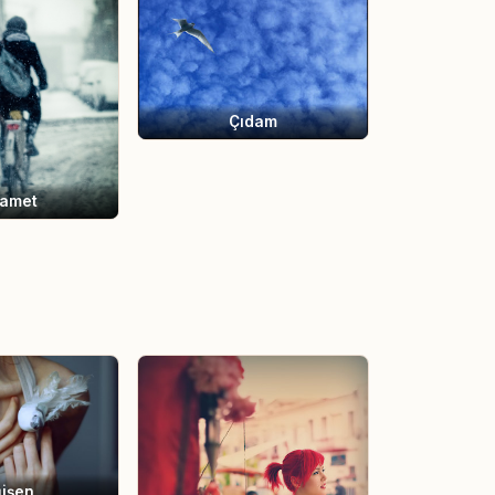
Çıdam
amet
işen