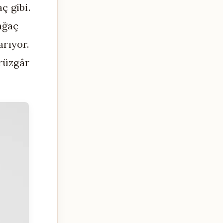
ç gibi.
ağaç
arıyor.
rüzgâr