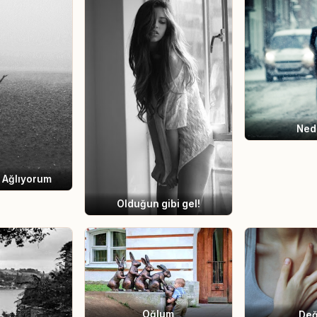
Ned
 Ağlıyorum
Olduğun gibi gel!
Oğlum
Değ