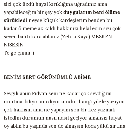
sizi çok üzdü hayal kırıklığına uğradınız ama
yapabileceğim bir şey yok
duygularım beni ölüme
sürükledi
neyse küçük kardeşlerim benden bu
kadar ölmeme az kaldı hakkınızı helal edin sizi çok
seven bahtı kara ablanız (Zehra Kaya) MESKEN
NISEBİN
Te go çııııııı :)
BENİM SERT GÖRÜNÜMLÜ ABİME
Sevgili abim Rıdvan seni ne kadar çok sevdiğimi
unutma, biliyorum diyorsundur hangi yüzle yazıyon
çok haklısın ama ne yapayım son bir kez yazmak
istedim durumun nasıl nasıl geçiyor amansız hayat
oy abim bu yaşında sen de almışsın koca yükü sırtına