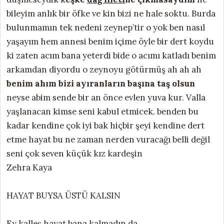
bileyim anlık bir öfke ve kin bizi ne hale soktu. Burda
bulunmamın tek nedeni zeynep’tir o yok ben nasıl
yaşayım hem annesi benim içime öyle bir dert koydu
ki zaten acım bana yeterdi bide o acımı katladı benim
arkamdan diyordu o zeynoyu götürmüş ah ah ah
benim ahım bizi ayıranların başına taş olsun
neyse abim sende bir an önce evlen yuva kur. Valla
yaşlanacan kimse seni kabul etmicek. benden bu
kadar kendine çok iyi bak hiçbir şeyi kendine dert
etme hayat bu ne zaman nerden vuracağı belli değil
seni çok seven küçük kız kardeşin
Zehra Kaya
HAYAT BUYSA ÜSTÜ KALSIN
Ey kalleş hayat bana kalmadın da