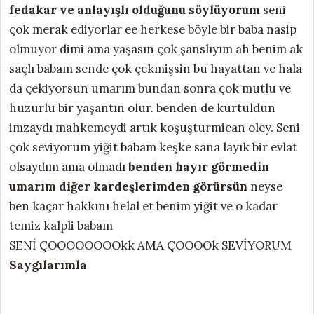
fedakar ve anlayışlı olduğunu söylüyorum
seni
çok merak ediyorlar ee herkese böyle bir baba nasip
olmuyor dimi ama yaşasın çok şanslıyım ah benim ak
saçlı babam sende çok çekmişsin bu hayattan ve hala
da çekiyorsun umarım bundan sonra çok mutlu ve
huzurlu bir yaşantın olur. benden de kurtuldun
imzaydı mahkemeydi artık koşuşturmican oley. Seni
çok seviyorum yiğit babam keşke sana layık bir evlat
olsaydım ama olmadı
benden hayır görmedin
umarım diğer kardeşlerimden görürsün
neyse
ben kaçar hakkını helal et benim yiğit ve o kadar
temiz kalpli babam
SENİ ÇOOOOOOOOkk AMA ÇOOOOk SEVİYORUM
Saygılarımla