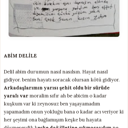
ABİM DELİLE
Delil abim durumun nasıl nasılsın. Hayat nasıl
gidiyor. benim hayatı soracak olursan kötü gidiyor.
Arkadaşlarımın yarısı şehit oldu bir sürüde
yaralı var
moralim sıfır ah be abicim o kadar
kuşkum var ki zeynosuz ben yaşayamadım
yapamadım onun yokluğu bana o kadar acı veriyor ki
her şeyimi ona bağlamışım keşke bu hayata
düşmeseydik k
eşke
dağ illeti
ne çıkmasaydım
ne