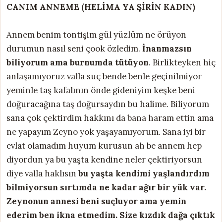
CANIM ANNEME (HELİMA YA ŞİRİN KADIN)
Annem benim tontişim gül yüzlüm ne örüyon
durumun nasıl seni çook özledim.
İnanmazsın
biliyorum ama burnumda tütüyon
. Birlikteyken hiç
anlaşamıyoruz valla suç bende benle geçinilmiyor
yeminle taş kafalının önde gideniyim keşke beni
doğuracağına taş doğursaydın bu halime. Biliyorum
sana çok çektirdim hakkını da bana haram ettin ama
ne yapayım Zeyno yok yaşayamıyorum. Sana iyi bir
evlat olamadım huyum kurusun ah be annem hep
diyordun ya bu yaşta kendine neler çektiriyorsun
diye valla haklısın
bu yaşta kendimi yaşlandırdım
bilmiyorsun sırtımda ne kadar ağır bir yük var.
Zeynonun annesi beni suçluyor ama yemin
ederim ben ikna etmedim. Size kızdık dağa çıktık