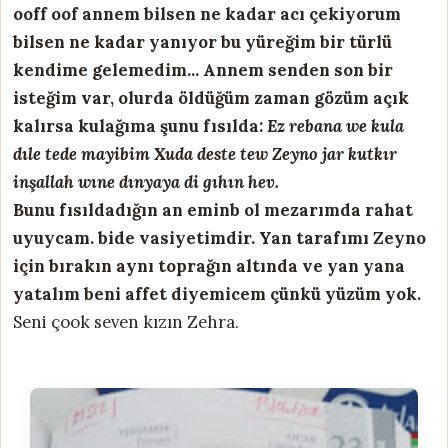
ooff oof annem bilsen ne kadar acı çekiyorum
bilsen ne kadar yanıyor bu yüreğim bir türlü
kendime gelemedim... Annem senden son bir
isteğim var, olurda öldüğüm zaman gözüm açık
kalırsa kulağıma şunu fısılda:
Ez rebana we kula
dıle tede mayibim Xuda deste tew Zeyno jar kutkır
inşallah wıne dınyaya di gıhın hev.
Bunu fısıldadığın an eminb ol mezarımda rahat
uyuycam. bide vasiyetimdir.
Yan tarafımı Zeyno
için bırakın aynı toprağın altında ve yan yana
yatalım beni affet diyemicem çünkü yüzüm yok.
Seni çook seven kızın Zehra.