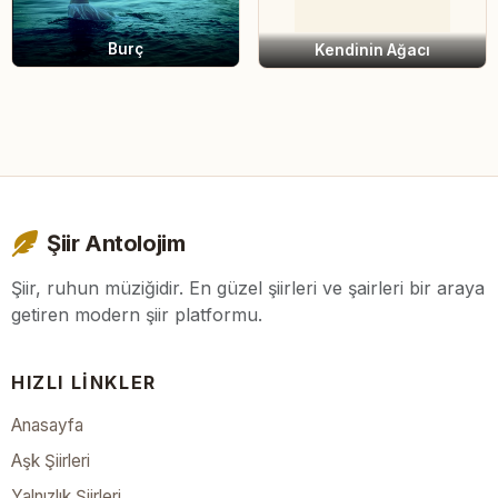
Burç
Kendinin Ağacı
Şiir Antolojim
Şiir, ruhun müziğidir. En güzel şiirleri ve şairleri bir araya
getiren modern şiir platformu.
HIZLI LINKLER
Anasayfa
Aşk Şiirleri
Yalnızlık Şiirleri