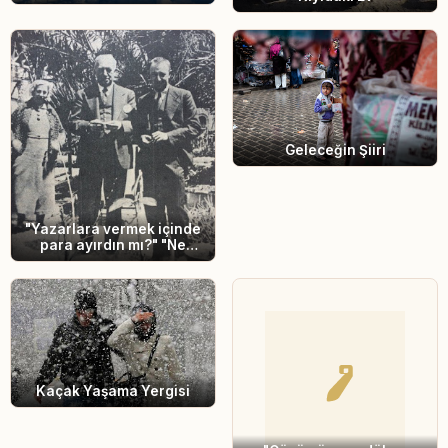
Geleceğin Şiiri
"Yazarlara vermek içinde
para ayırdın mı?" "Ne
parası yahu? Size de para
mı vereceğim?"
Kaçak Yaşama Yergisi