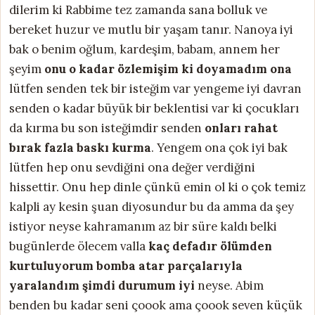
dilerim ki Rabbime tez zamanda sana bolluk ve
bereket huzur ve mutlu bir yaşam tanır. Nanoya iyi
bak o benim oğlum, kardeşim, babam, annem her
şeyim
onu o kadar özlemişim ki doyamadım ona
lütfen senden tek bir isteğim var yengeme iyi davran
senden o kadar büyük bir beklentisi var ki çocukları
da kırma bu son isteğimdir senden
onları rahat
bırak fazla baskı kurma
. Yengem ona çok iyi bak
lütfen hep onu sevdiğini ona değer verdiğini
hissettir. Onu hep dinle çünkü emin ol ki o çok temiz
kalpli ay kesin şuan diyosundur bu da amma da şey
istiyor neyse kahramanım az bir süre kaldı belki
bugünlerde ölecem valla
kaç defadır ölümden
kurtuluyorum bomba atar parçalarıyla
yaralandım şimdi durumum iyi
neyse. Abim
benden bu kadar seni çoook ama çoook seven küçük