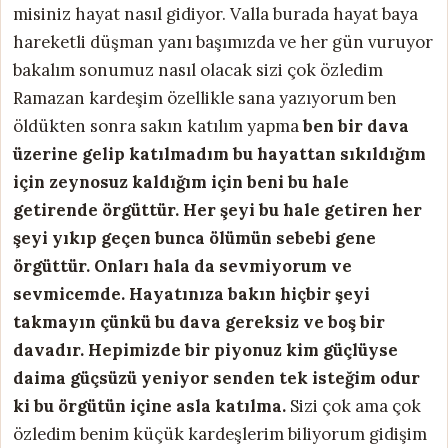
misiniz hayat nasıl gidiyor. Valla burada hayat baya
hareketli düşman yanı başımızda ve her gün vuruyor
bakalım sonumuz nasıl olacak sizi çok özledim
Ramazan kardeşim özellikle sana yazıyorum ben
öldükten sonra sakın katılım yapma
ben bir dava
üzerine gelip katılmadım bu hayattan sıkıldığım
için zeynosuz kaldığım için beni bu hale
getirende örgüttür. Her şeyi bu hale getiren her
şeyi yıkıp geçen bunca ölümün sebebi gene
örgüttür. Onları hala da sevmiyorum ve
sevmicemde. Hayatınıza bakın hiçbir şeyi
takmayın çünkü bu dava gereksiz ve boş bir
davadır. Hepimizde bir piyonuz kim güçlüyse
daima güçsüzü yeniyor senden tek isteğim odur
ki bu örgütün içine asla katılma.
Sizi çok ama çok
özledim benim küçük kardeşlerim biliyorum gidişim