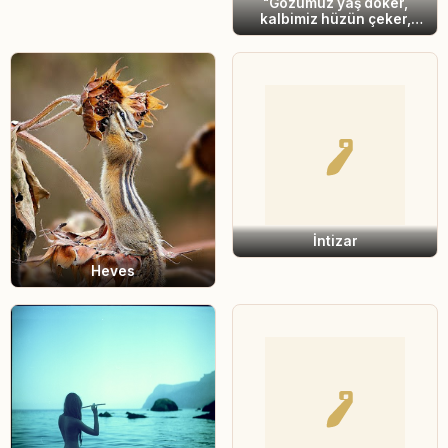
"Gözümüz yaş döker,
kalbimiz hüzün çeker,
fakat Rabbimizi râzı
etmeyecek söz
sarfetmeyiz. Ey İbrâhim!
Senin ayrılmanda bizler
üzgünüz!"
İntizar
Heves