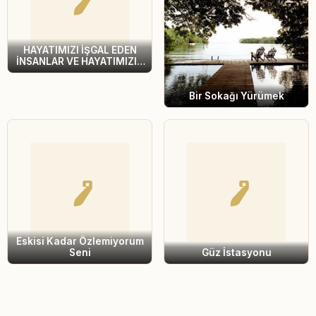
HAYATIMIZI İŞGAL EDEN
İNSANLAR VE HAYATIMIZIN
KIYISINDAN GEÇİP
GİDENLER
Bir Sokağı Yürümek
Eskisi Kadar Özlemiyorum
Seni
Güz İstasyonu