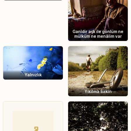
Ganîdir aşk ile gönlüm ne
mülküm ne menâlim var
Yalnızlık
Yıkılma Sakın