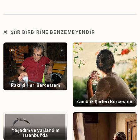
ŞIIR BIRBIRINE BENZEMEYENDIR
Rakı Şiirleri Bercestem
Zambak Şiirleri Bercestem
Yaşadım ve yaşlandım
İstanbul'da