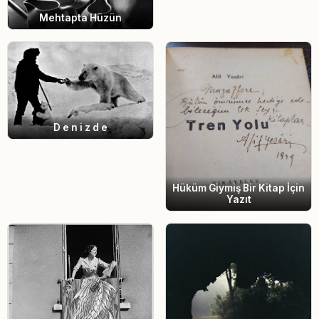
Mehtapta Hüzün
D e n i z d e
Hüküm Giymiş Bir Kitap İçin
Yazıt