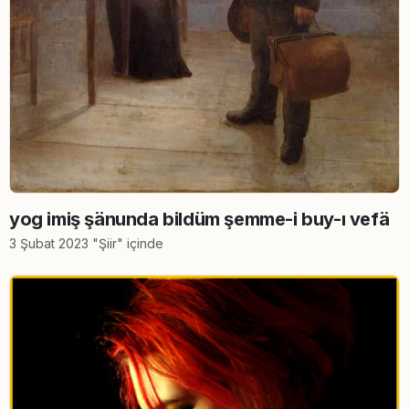
yog imiş şänunda bildüm şemme-i buy-ı vefä
3 Şubat 2023 "Şiir" içinde