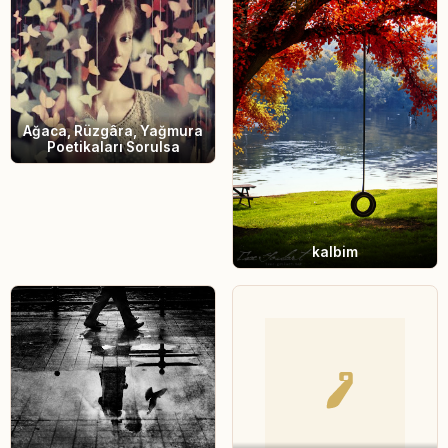
Ağaca, Rüzgâra, Yağmura
Poetikaları Sorulsa
kalbim