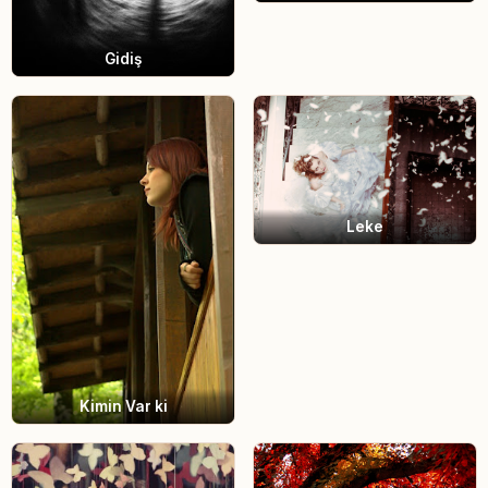
Gidiş
Leke
Kimin Var ki