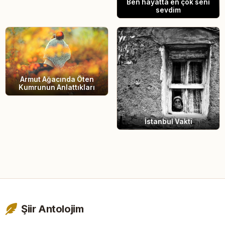
Ben hayatta en çok seni
sevdim
Armut Ağacında Öten
Kumrunun Anlattıkları
İstanbul Vakti
Şiir Antolojim