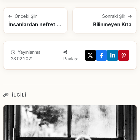
Önceki Şiir
Sonraki Şiir
İnsanlardan nefret etmekle uğraşamam. Buna zamanım yok.
Bilinmeyen Kıta
Yayınlanma:
23.02.2021
Paylaş:
İLGILI