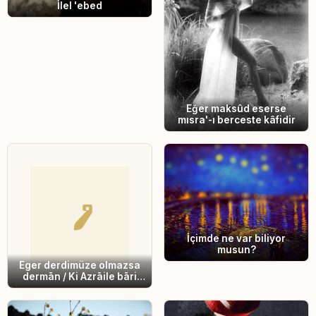
İlel 'ebed
Eğer maksûd eserse
mısra'-ı berceste kâfidir
İçimde ne var biliyor
musun?
Eger derdimüze olmazsa
dermān / Ki Azrāile bāri
eyle fermān