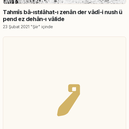
Tahmîs bâ-ıstılâhat-ı zenân der vâdî-i nush ü
pend ez dehân-ı vâlide
23 Şubat 2021 "Şiir" içinde