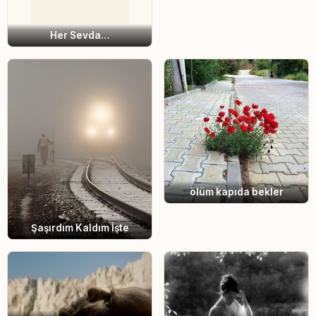
Her Sevda…
ölüm kapıda bekler
Şaşırdım Kaldım İşte