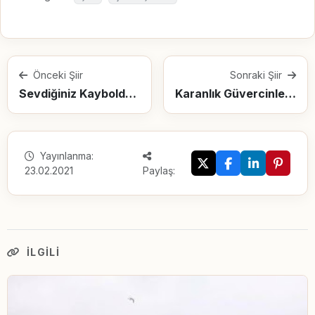
Önceki Şiir
Sonraki Şiir
Sevdiğiniz Kaybolduğunda...
Karanlık Güvercinler Kasidesi
Yayınlanma:
23.02.2021
Paylaş:
İLGILI