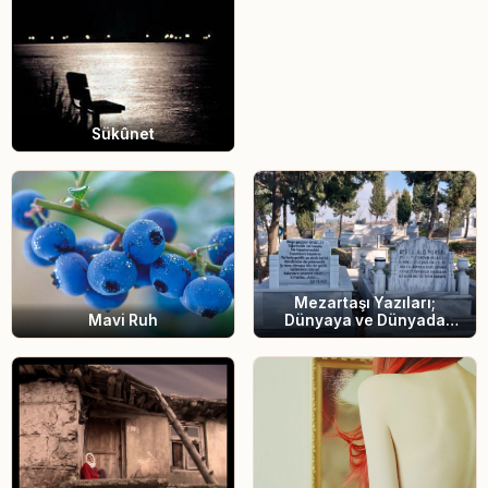
Sükûnet
Mezartaşı Yazıları;
Mavi Ruh
Dünyaya ve Dünyada
Kalanlara İki Çift Laf