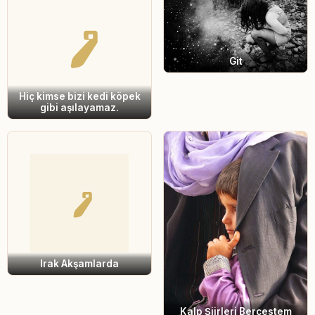
Git
Hiç kimse bizi kedi köpek
gibi aşılayamaz.
Irak Akşamlarda
Kalp Şiirleri Bercestem